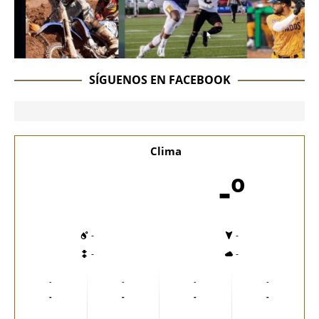
SÍGUENOS EN FACEBOOK
Clima
-º
-
-
-
-
-
-
-
-
-
-
-
-