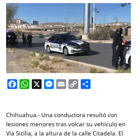
F
W
X
M
E
C
S
a
h
e
m
o
h
c
at
ss
ai
p
a
e
s
e
l
y
re
Chihuahua.- Una conductora resultó con
b
A
n
Li
lesiones menores tras volcar su vehículo en
o
p
g
n
Vía Sicilia, a la altura de la calle Citadela. El