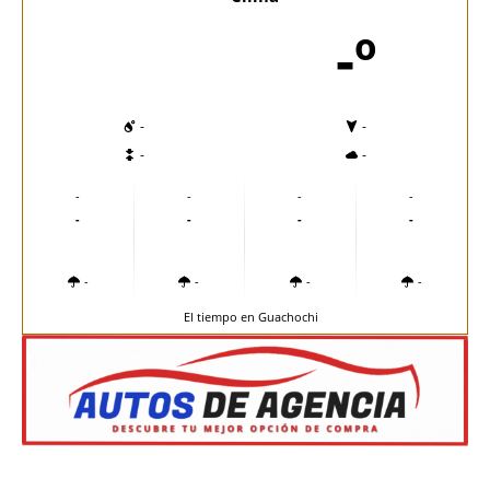
-º
-
-
-
-
-
-
-
-
-
-
-
-
-
-
-
-
El tiempo en Guachochi