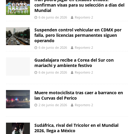
o
p
er
k
confirman visas para su selección a días del
k
Mundial
6 de junio de 2026
Reportero 2
Suspenden control vehicular en CDMX por
falla, pero licencias permanentes siguen
operando
6 de junio de 2026
Reportero 2
Guadalajara recibe a Corea del Sur con
mariachi y ambiente festivo
6 de junio de 2026
Reportero 2
Muere motociclista tras caer a barranco en
las Curvas del Perico
2 de junio de 2026
Reportero 2
Sudáfrica, rival del Tricolor en el Mundial
2026, llega a México