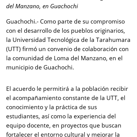
e
s
e
l
y
re
del Manzano, en Guachochi
b
A
n
Li
o
p
g
n
Guachochi.- Como parte de su compromiso
o
p
er
k
con el desarrollo de los pueblos originarios,
k
la Universidad Tecnológica de la Tarahumara
(UTT) firmó un convenio de colaboración con
la comunidad de Loma del Manzano, en el
municipio de Guachochi.
El acuerdo le permitirá a la población recibir
el acompañamiento constante de la UTT, el
conocimiento y la práctica de sus
estudiantes, así como la experiencia del
equipo docente, en proyectos que buscan
fortalecer el entorno cultural y mejorar la