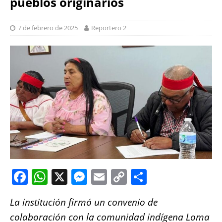
pueblos originarios
7 de febrero de 2025
Reportero 2
F
W
X
M
E
C
S
a
h
e
m
o
h
La institución firmó un convenio de
c
at
ss
ai
p
a
colaboración con la comunidad indígena Loma