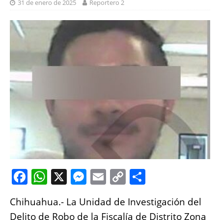
31 de enero de 2025
Reportero 2
F
W
X
M
E
C
S
a
h
e
m
o
h
Chihuahua.- La Unidad de Investigación del
c
at
ss
ai
p
a
Delito de Robo de la Fiscalía de Distrito Zona