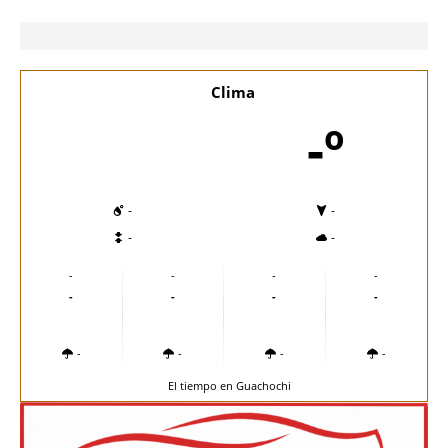
Clima
-º
-
-
-
-
-
-
-
-
-
-
-
-
-
-
-
-
El tiempo en Guachochi