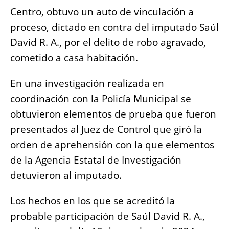
e
s
e
l
y
re
Centro, obtuvo un auto de vinculación a
b
A
n
Li
proceso, dictado en contra del imputado Saúl
o
p
g
n
David R. A., por el delito de robo agravado,
o
p
er
k
cometido a casa habitación.
k
En una investigación realizada en
coordinación con la Policía Municipal se
obtuvieron elementos de prueba que fueron
presentados al Juez de Control que giró la
orden de aprehensión con la que elementos
de la Agencia Estatal de Investigación
detuvieron al imputado.
Los hechos en los que se acreditó la
probable participación de Saúl David R. A.,