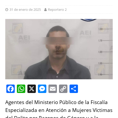
31 de enero de 2025
Reportero 2
F
W
X
M
E
C
S
a
h
e
m
o
h
Agentes del Ministerio Público de la Fiscalía
c
at
ss
ai
p
a
Especializada en Atención a Mujeres Víctimas
e
s
e
l
y
re