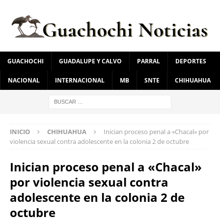
GUACHOCHI
GUADALUPE Y CALVO
PARRAL
DEPORTES
NACIONAL
INTERNACIONAL
MB
SNTE
CHIHUAHUA
INICIO
CHIHUAHUA
Inician proceso penal a «Chacal» por
violencia sexual contra adolescente en la colonia 2 de octubre
Inician proceso penal a «Chacal»
por violencia sexual contra
adolescente en la colonia 2 de
octubre