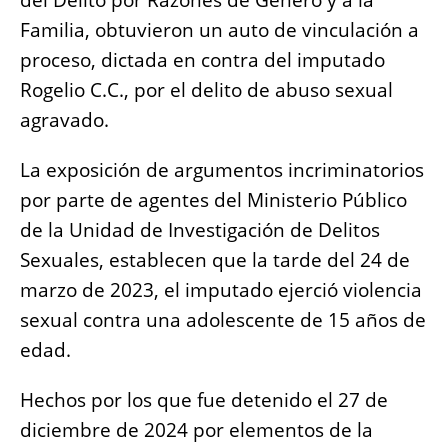
del Delito por Razones de Género y a la
b
A
n
Li
Familia, obtuvieron un auto de vinculación a
o
p
g
n
proceso, dictada en contra del imputado
o
p
er
k
Rogelio C.C., por el delito de abuso sexual
k
agravado.
La exposición de argumentos incriminatorios
por parte de agentes del Ministerio Público
de la Unidad de Investigación de Delitos
Sexuales, establecen que la tarde del 24 de
marzo de 2023, el imputado ejerció violencia
sexual contra una adolescente de 15 años de
edad.
Hechos por los que fue detenido el 27 de
diciembre de 2024 por elementos de la