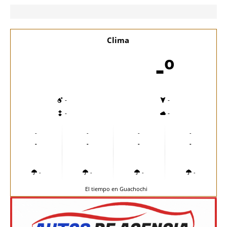
Clima
-º
-
-
-
-
-
-
-
-
-
-
-
-
-
-
-
-
El tiempo en Guachochi