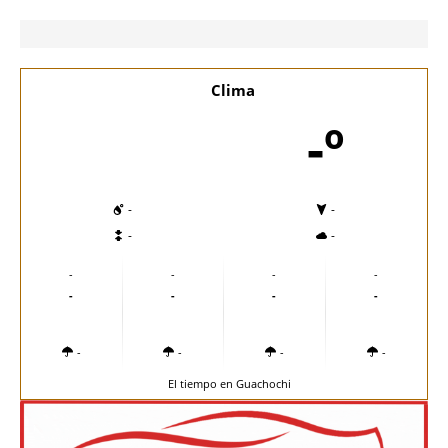
Clima
-º
-
-
-
-
-
-
-
-
-
-
-
-
-
-
-
-
El tiempo en Guachochi