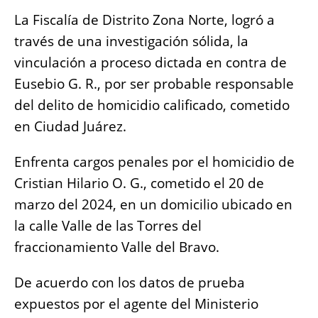
a
h
e
m
o
h
La Fiscalía de Distrito Zona Norte, logró a
c
at
ss
ai
p
a
través de una investigación sólida, la
e
s
e
l
y
re
vinculación a proceso dictada en contra de
b
A
n
Li
Eusebio G. R., por ser probable responsable
o
p
g
n
del delito de homicidio calificado, cometido
o
p
er
k
en Ciudad Juárez.
k
Enfrenta cargos penales por el homicidio de
Cristian Hilario O. G., cometido el 20 de
marzo del 2024, en un domicilio ubicado en
la calle Valle de las Torres del
fraccionamiento Valle del Bravo.
De acuerdo con los datos de prueba
expuestos por el agente del Ministerio