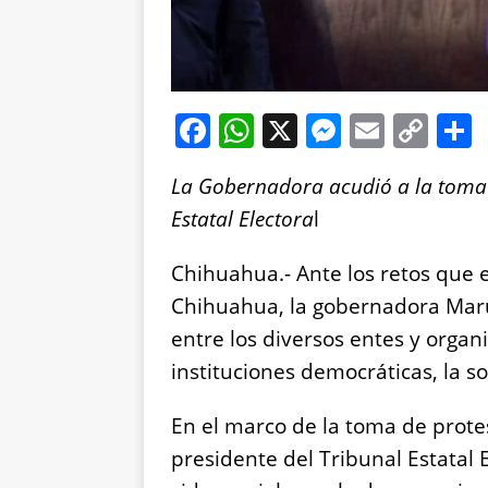
F
W
X
M
E
C
a
h
e
m
o
La Gobernadora acudió a la toma d
c
at
ss
ai
p
Estatal Electora
l
e
s
e
l
y
b
A
n
Li
Chihuahua.- Ante los retos que
o
p
g
n
Chihuahua, la gobernadora Mar
o
p
er
k
entre los diversos entes y organi
k
instituciones democráticas, la s
En el marco de la toma de prot
presidente del Tribunal Estatal 