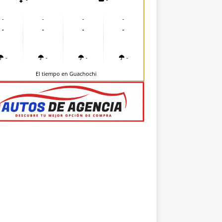
-
-
-
-
-
-
-
-
-
-
-
-
El tiempo en Guachochi