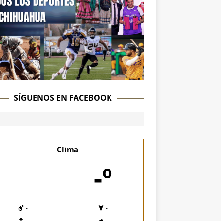
SÍGUENOS EN FACEBOOK
Clima
-º
-
-
-
-