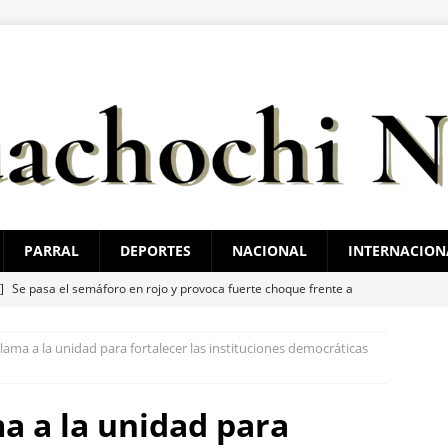
PARRAL
DEPORTES
NACIONAL
INTERNACION
 ]
Se pasa el semáforo en rojo y provoca fuerte choque frente a
STATAL
ama a la unidad para fortalecer las instituciones democráticas
 ]
(VIDEOS) Termina en tragedia con jinete herido de gravedad el
Cruz Pérez en Arena Tierra Vieja
ESTATAL
 a la unidad para
 ]
Bonilla reúne a operadores de agua de 32 municipios de