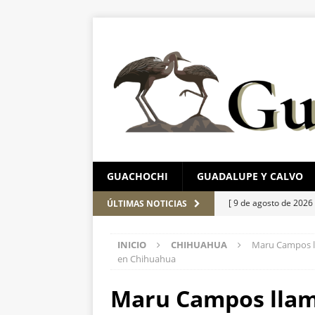
GUACHOCHI
GUADALUPE Y CALVO
[ 9 de agosto de 2026
ÚLTIMAS NOTICIAS
estación del Bowí
E
INICIO
CHIHUAHUA
Maru Campos ll
[ 9 de agosto de 2026
en Chihuahua
rodeo organizado por 
Maru Campos llama
[ 9 de agosto de 2026