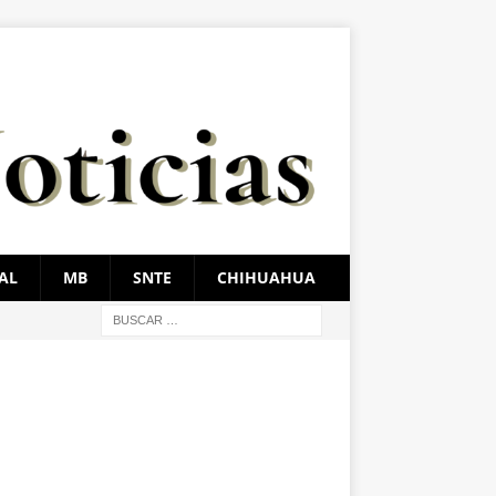
AL
MB
SNTE
CHIHUAHUA