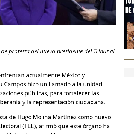
S
h
e protesta del nuevo presidente del Tribunal
a
re
 enfrentan actualmente México y
u Campos hizo un llamado a la unidad
zaciones públicas, para fortalecer las
oberanía y la representación ciudadana.
esta de Hugo Molina Martínez como nuevo
Electoral (TEE), afirmó que este órgano ha