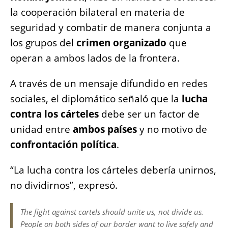
e
s
e
l
y
re
la cooperación bilateral en materia de
b
A
n
Li
seguridad y combatir de manera conjunta a
o
p
g
n
los grupos del
crimen organizado
que
o
p
er
k
operan a ambos lados de la frontera.
k
A través de un mensaje difundido en redes
sociales, el diplomático señaló que la
lucha
contra los cárteles
debe ser un factor de
unidad entre
ambos países
y no motivo de
confrontación política
.
“La lucha contra los cárteles debería unirnos,
no dividirnos”, expresó.
The fight against cartels should unite us, not divide us.
People on both sides of our border want to live safely and