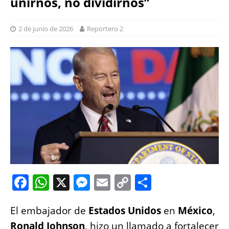
unirnos, no dividirnos”
2 de junio de 2026
Reportero 2
F
W
X
M
E
C
S
a
h
e
m
o
h
El embajador de
c
at
Estados Unidos
ss
ai
p
a
en
México
,
Ronald Johnson
, hizo un llamado a fortalecer