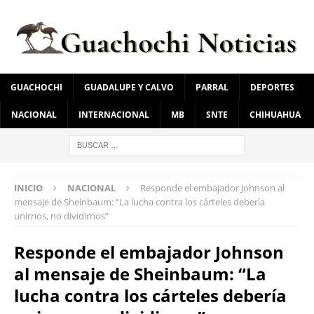
GUACHOCHI
GUADALUPE Y CALVO
PARRAL
DEPORTES
NACIONAL
INTERNACIONAL
MB
SNTE
CHIHUAHUA
INICIO
NACIONAL
Responde el embajador Johnson al
mensaje de Sheinbaum: “La lucha contra los cárteles debería
unirnos, no dividirnos”
Responde el embajador Johnson
al mensaje de Sheinbaum: “La
lucha contra los cárteles debería