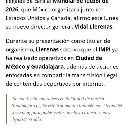
ilegales de cara al
Mundial de fútbol de
o
p
g
n
2026
, que México organizará junto con
o
p
er
k
Estados Unidos y Canadá, afirmó este lunes
k
su nuevo director general,
Vidal Llerenas.
Durante su presentación como titular del
organismo,
Llerenas
sostuvo que el
IMPI
ya
ha realizado operativos en
Ciudad de
México y Guadalajara
, además de acciones
enfocadas en combatir la transmisión ilegal
de contenidos deportivos por internet.
“Se han hecho operativos en la Ciudad de México,
Guadalajara (…) Se está trabajando también en el tema del
streaming para poder evitar que haya transmisiones
ilegales”, señaló.