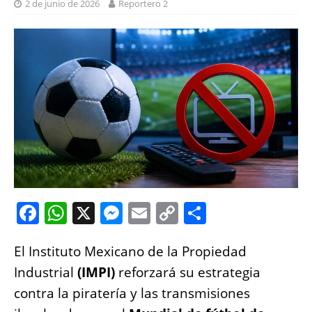
2 de junio de 2026
Reportero 2
F
W
X
M
E
C
S
a
h
e
m
o
h
El Instituto Mexicano de la Propiedad
c
at
ss
ai
p
a
Industrial
(IMPI)
reforzará su estrategia
e
s
e
l
y
re
contra la piratería y las transmisiones
b
A
n
Li