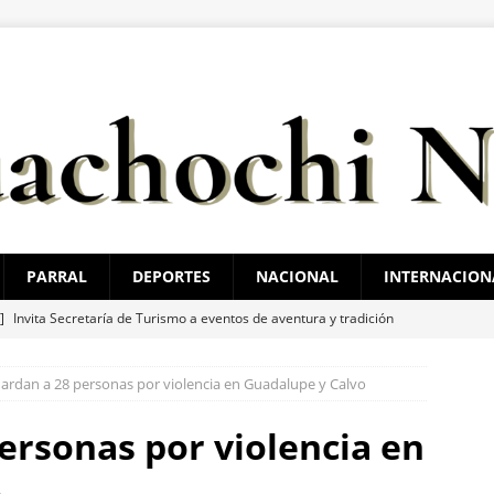
PARRAL
DEPORTES
NACIONAL
INTERNACION
 ]
Invita Secretaría de Turismo a eventos de aventura y tradición
ESTATAL
ardan a 28 personas por violencia en Guadalupe y Calvo
 ]
“Que presenten las pruebas”: Santiago de la Peña niega que
ampaña contra Morena
ESTATAL
ersonas por violencia en
 ]
Hombre muere a bordo de una ambulancia de URGE tras sufrir
o