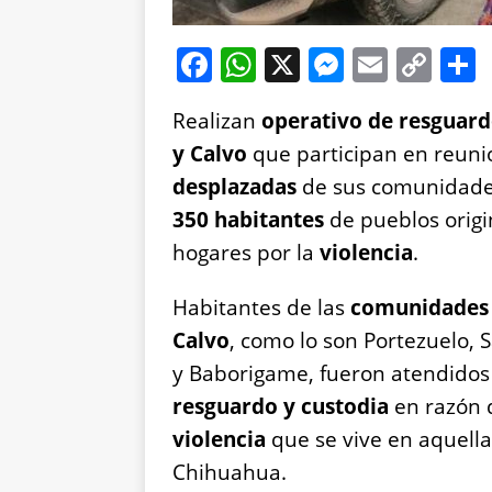
F
W
X
M
E
C
a
h
e
m
o
Realizan
operativo de resguard
c
at
ss
ai
p
y Calvo
que participan en reunio
e
s
e
l
y
desplazadas
de sus comunidade
b
A
n
Li
350 habitantes
de pueblos origi
o
p
g
n
hogares por la
violencia
.
o
p
er
k
k
Habitantes de las
comunidades 
Calvo
, como lo son Portezuelo, 
y Baborigame, fueron atendidos
resguardo y custodia
en razón 
violencia
que se vive en aquella
Chihuahua.