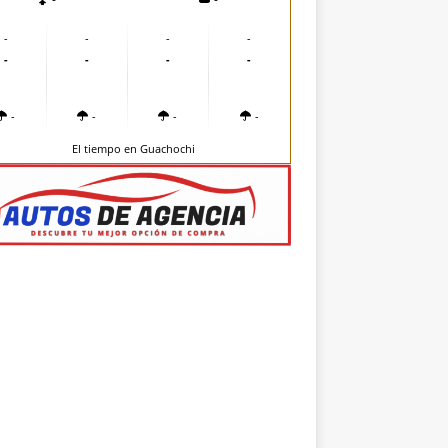
-
-
-
-
-
-
-
-
-
-
-
-
El tiempo en Guachochi