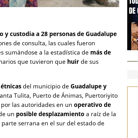
S
h
o y custodia a 28 personas de Guadalupe
a
nes de consulta, las cuales fueron
re
s sumándose a la estadística de
más de
narios que tuvieron que
huir
de sus
étnicas
del municipio de
Guadalupe y
Santa Tulita, Puerto de Ánimas, Puertoriyito
 por las autoridades en un
operativo de
de un
posible desplazamiento
a raíz de la
 parte serrana en el sur del estado de