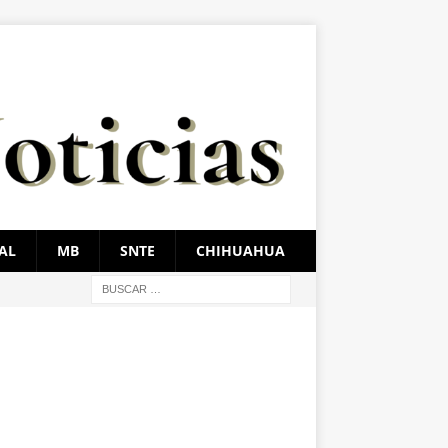
AL
MB
SNTE
CHIHUAHUA