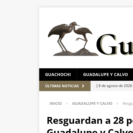
GUACHOCHI
GUADALUPE Y CALVO
[ 8 de agosto de 2026
ÚLTIMAS NOTICIAS
este fin de semana
INICIO
GUADALUPE Y CALVO
Resgu
[ 8 de agosto de 2026
Gobierno financie c
Resguardan a 28 p
[ 8 de agosto de 2026
Guadalupe y Calv