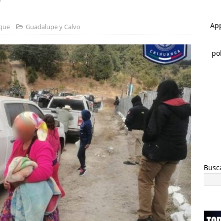
STATAL
 ]
*Pasaje al pasado *Se acabó la brigada *Del sueño al respaldo
que
Guadalupe y Calvo
O BONILLA
 ]
El juego sin reglas: Jorge Soto
ESTATAL
Busc