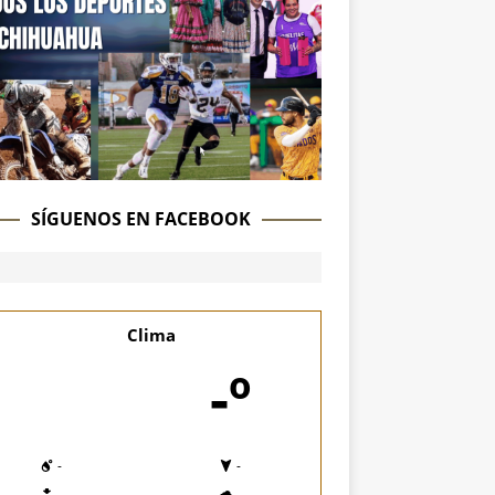
SÍGUENOS EN FACEBOOK
Clima
-º
-
-
-
-