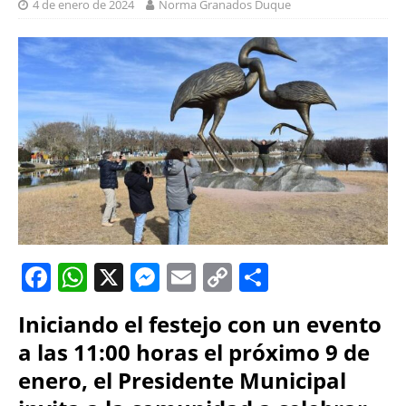
4 de enero de 2024
Norma Granados Duque
F
W
X
M
E
C
S
a
h
e
m
o
h
Iniciando el festejo con un evento
c
at
ss
ai
p
a
a las 11:00 horas el próximo 9 de
e
s
e
l
y
re
enero, el Presidente Municipal
b
A
n
Li