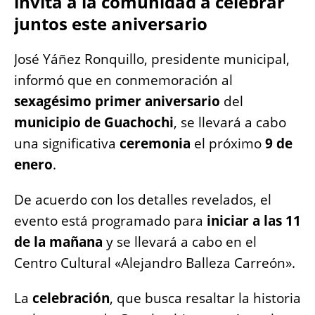
invita a la comunidad a celebrar
o
p
g
n
juntos este aniversario
o
p
er
k
k
José Yáñez Ronquillo, presidente municipal,
informó que en conmemoración al
sexagésimo primer aniversario
del
municipio de Guachochi
, se llevará a cabo
una significativa
ceremonia
el próximo
9 de
enero
.
De acuerdo con los detalles revelados, el
evento está programado para
iniciar a las 11
de la mañana
y se llevará a cabo en el
Centro Cultural «Alejandro Balleza Carreón».
La
celebración
, que busca resaltar la historia