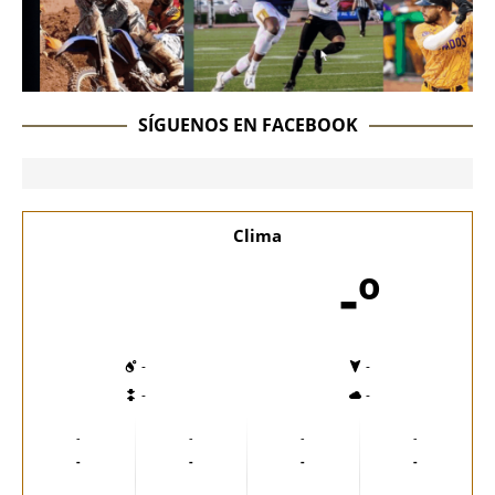
SÍGUENOS EN FACEBOOK
Clima
-º
-
-
-
-
-
-
-
-
-
-
-
-