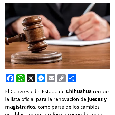
F
W
X
M
E
C
S
a
h
e
m
o
h
El Congreso del Estado de
Chihuahua
recibió
c
at
ss
ai
p
a
la lista oficial para la renovación de
jueces y
e
s
e
l
y
re
magistrados
, como parte de los cambios
b
A
n
Li
establecidos en la reforma conocida como