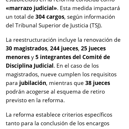
o
p
g
n
«marrazo judicial»
. Esta medida impactará
o
p
er
k
un total de
304 cargos
, según información
k
del Tribunal Superior de Justicia (TSJ).
La reestructuración incluye la renovación de
30 magistrados
,
244 jueces
,
25 jueces
menores
y
5 integrantes del Comité de
Disciplina Judicial
. En el caso de los
magistrados, nueve cumplen los requisitos
para
jubilación
, mientras que
38 jueces
podrán acogerse al esquema de retiro
previsto en la reforma.
La reforma establece criterios específicos
tanto para la conclusión de los encargos