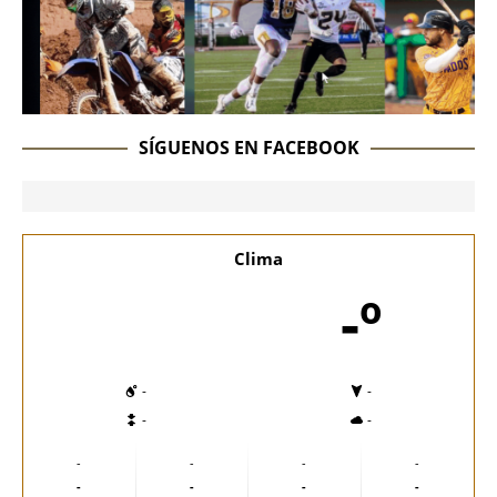
SÍGUENOS EN FACEBOOK
Clima
-º
-
-
-
-
-
-
-
-
-
-
-
-