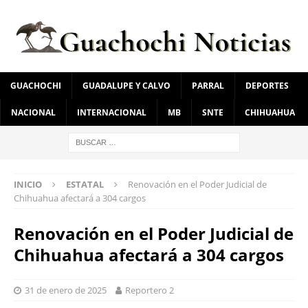
GUACHOCHI
GUADALUPE Y CALVO
PARRAL
DEPORTES
NACIONAL
INTERNACIONAL
MB
SNTE
CHIHUAHUA
INICIO
ESTATAL
Renovación en el Poder Judicial de
Chihuahua afectará a 304 cargos
Renovación en el Poder Judicial de
Chihuahua afectará a 304 cargos
31 de enero de 2025
Reportero 2