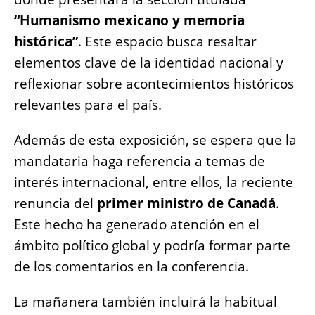
o
p
g
n
“Humanismo mexicano y memoria
o
p
er
k
histórica”
. Este espacio busca resaltar
k
elementos clave de la identidad nacional y
reflexionar sobre acontecimientos históricos
relevantes para el país.
Además de esta exposición, se espera que la
mandataria haga referencia a temas de
interés internacional, entre ellos, la reciente
renuncia del
primer ministro de Canadá
.
Este hecho ha generado atención en el
ámbito político global y podría formar parte
de los comentarios en la conferencia.
La mañanera también incluirá la habitual