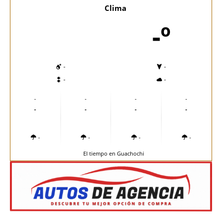
Clima
-º
-
-
-
-
-
-
-
-
-
-
-
-
-
-
-
-
El tiempo en Guachochi