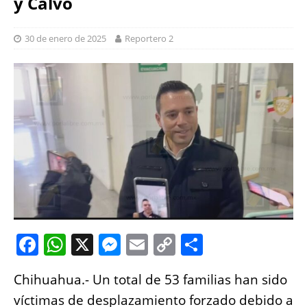
y Calvo
30 de enero de 2025
Reportero 2
F
W
X
M
E
C
S
a
h
e
m
o
h
Chihuahua.- Un total de 53 familias han sido
c
at
ss
ai
p
a
víctimas de desplazamiento forzado debido a