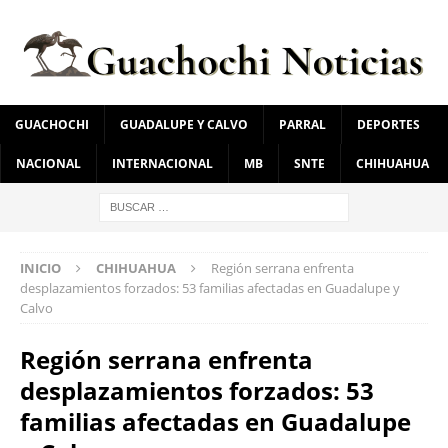
GUACHOCHI
GUADALUPE Y CALVO
PARRAL
DEPORTES
NACIONAL
INTERNACIONAL
MB
SNTE
CHIHUAHUA
INICIO
CHIHUAHUA
Región serrana enfrenta
desplazamientos forzados: 53 familias afectadas en Guadalupe y
Calvo
Región serrana enfrenta
desplazamientos forzados: 53
familias afectadas en Guadalupe