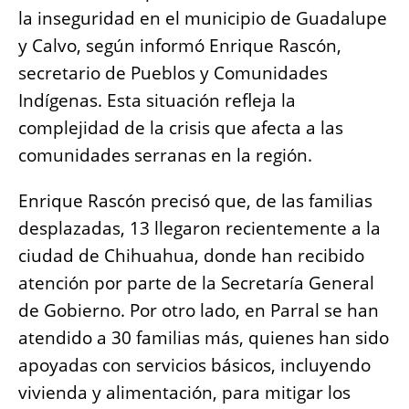
e
s
e
l
y
re
la inseguridad en el municipio de Guadalupe
b
A
n
Li
y Calvo, según informó Enrique Rascón,
o
p
g
n
secretario de Pueblos y Comunidades
o
p
er
k
Indígenas. Esta situación refleja la
k
complejidad de la crisis que afecta a las
comunidades serranas en la región.
Enrique Rascón precisó que, de las familias
desplazadas, 13 llegaron recientemente a la
ciudad de Chihuahua, donde han recibido
atención por parte de la Secretaría General
de Gobierno. Por otro lado, en Parral se han
atendido a 30 familias más, quienes han sido
apoyadas con servicios básicos, incluyendo
vivienda y alimentación, para mitigar los