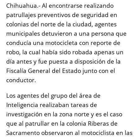
e
s
e
l
y
re
Chihuahua.- Al encontrarse realizando
b
A
n
Li
patrullajes preventivos de seguridad en
o
p
g
n
colonias del norte de la ciudad, agentes
o
p
er
k
municipales detuvieron a una persona que
k
conducía una motocicleta con reporte de
robo, la cual había sido robada apenas un
día antes y fue puesta a disposición de la
Fiscalía General del Estado junto con el
conductor.
Los agentes del grupo del área de
Inteligencia realizaban tareas de
investigación en la zona norte y es el caso
que al patrullar en la colonia Riberas de
Sacramento observaron al motociclista en las