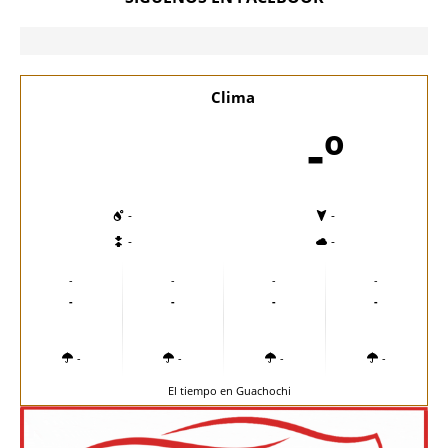
Clima
-º
-
-
-
-
-
-
-
-
-
-
-
-
-
-
-
-
El tiempo en Guachochi