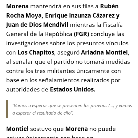
b
A
n
Li
Morena
mantendrá en sus filas a
Rubén
o
p
g
n
Rocha Moya, Enrique Inzunza Cázarez y
o
p
er
k
Juan de Dios Mendívil
mientras la Fiscalía
k
General de la República
(FGR)
concluye las
investigaciones sobre los presuntos vínculos
con
Los Chapitos
, aseguró
Ariadna Montiel
,
al señalar que el partido no tomará medidas
contra los tres militantes únicamente con
base en los señalamientos realizados por
autoridades de
Estados Unidos.
“Vamos a esperar que se presenten las pruebas (…) y vamos
a esperar el resultado de ello”.
Montiel
sostuvo que
Morena
no puede