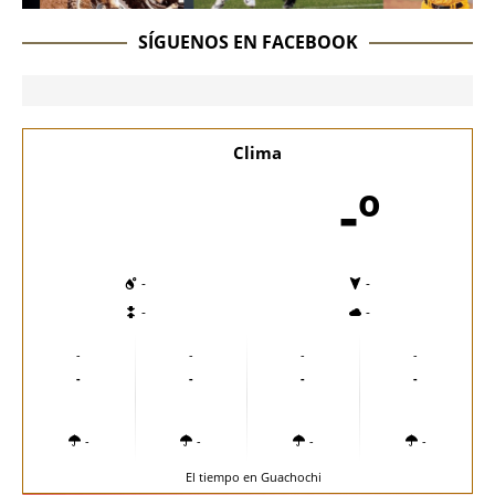
SÍGUENOS EN FACEBOOK
Clima
-º
-
-
-
-
-
-
-
-
-
-
-
-
-
-
-
-
El tiempo en Guachochi