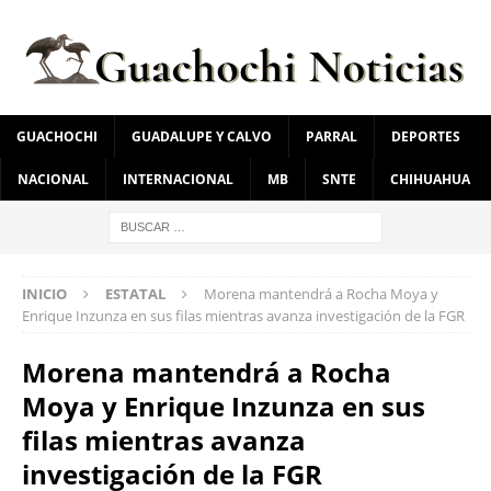
GUACHOCHI
GUADALUPE Y CALVO
PARRAL
DEPORTES
NACIONAL
INTERNACIONAL
MB
SNTE
CHIHUAHUA
INICIO
ESTATAL
Morena mantendrá a Rocha Moya y
Enrique Inzunza en sus filas mientras avanza investigación de la FGR
Morena mantendrá a Rocha
Moya y Enrique Inzunza en sus
filas mientras avanza
investigación de la FGR