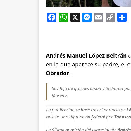
F
W
X
M
E
C
a
h
e
m
o
c
at
ss
ai
p
e
s
e
l
y
b
A
n
Li
Andrés Manuel López Beltrán
c
o
p
g
n
en la que aparece su padre, el 
o
p
er
k
Obrador
.
k
Soy hijo de quienes aman y lucharon por 
Morena.
La publicación se hace tras el anuncio de
Ló
buscar una diputación federal por
Tabasco
La última aparición del expresidente
André