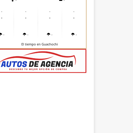
-
-
-
-
-
-
-
-
-
-
-
-
El tiempo en Guachochi