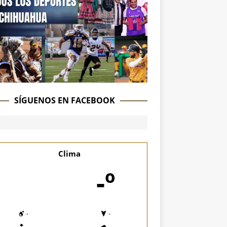
SÍGUENOS EN FACEBOOK
Clima
-º
-
-
-
-