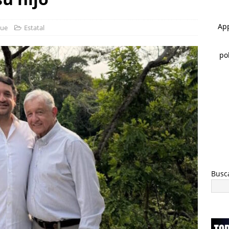
 ]
Rocía a su esposa y su hija con gasolina para matarlas; lo
que
Estatal
 ]
Cateos en Juárez aseguran un tigre de bengala, un lagarto y
nvestigación por homicidio
ESTATAL
Busc