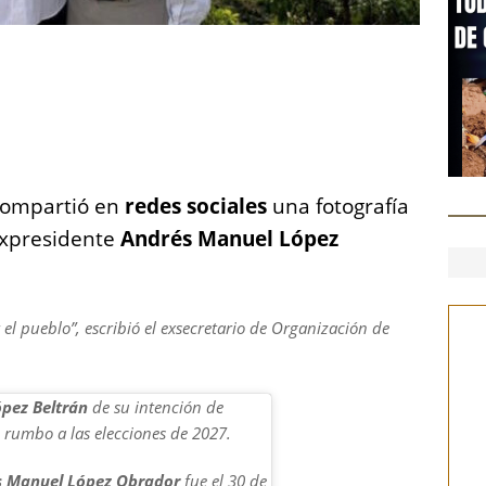
S
h
a
re
ompartió en
redes sociales
una fotografía
expresidente
Andrés Manuel López
el pueblo”, escribió el exsecretario de Organización de
pez Beltrán
de su intención de
rumbo a las elecciones de 2027.
s Manuel López Obrador
fue el 30 de