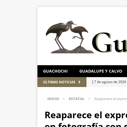
GUACHOCHI
GUADALUPE Y CALVO
[ 7 de agosto de 2026
ÚLTIMAS NOTICIAS
ESTATAL
INICIO
ESTATAL
Reaparece el expre
[ 7 de agosto de 2026
León
ESTATAL
Reaparece el expr
[ 7 de agosto de 2026
en fotografía con 