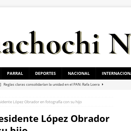
PARRAL
DEPORTES
NACIONAL
INTERNACION
 ]
Reglas claras consolidarían la unidad en el PAN: Rafa Loera
sidente López Obrador en fotografía con su hijo
 ]
Localizan sin vida a un joven en vivienda de la colonia Ponce de
esidente López Obrador
 ]
Choque en la avenida 20 de Noviembre deja dos lesionados
su hijo