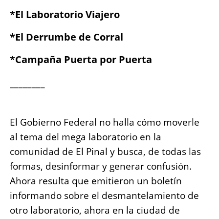
b
A
n
Li
*El Laboratorio Viajero
o
p
g
n
*El Derrumbe de Corral
o
p
er
k
k
*Campaña Puerta por Puerta
________
El Gobierno Federal no halla cómo moverle
al tema del mega laboratorio en la
comunidad de El Pinal y busca, de todas las
formas, desinformar y generar confusión.
Ahora resulta que emitieron un boletín
informando sobre el desmantelamiento de
otro laboratorio, ahora en la ciudad de