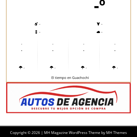
-º
-
-
-
-
-
-
-
-
-
-
-
-
-
-
-
-
El tiempo en Guachochi
Copyright © 2026 | MH Magazine WordPress Theme by
MH Themes