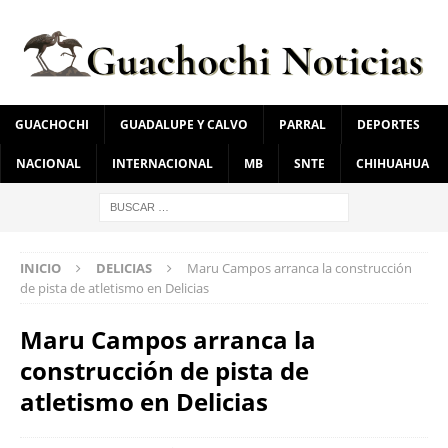
GUACHOCHI
GUADALUPE Y CALVO
PARRAL
DEPORTES
NACIONAL
INTERNACIONAL
MB
SNTE
CHIHUAHUA
INICIO
DELICIAS
Maru Campos arranca la construcción
de pista de atletismo en Delicias
Maru Campos arranca la
construcción de pista de
atletismo en Delicias