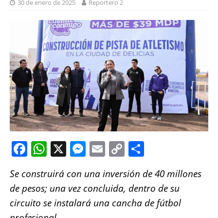
30 de enero de 2025
Reportero 2
F
W
X
M
E
C
S
a
h
e
m
o
h
Se construirá con una inversión de 40 millones
c
at
ss
ai
p
a
de pesos; una vez concluida, dentro de su
e
s
e
l
y
re
circuito se instalará una cancha de fútbol
b
A
n
Li
profesional