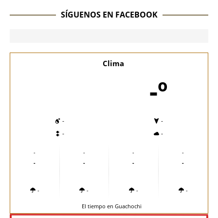
SÍGUENOS EN FACEBOOK
Clima
-º
-
-
-
-
-
-
-
-
-
-
-
-
-
-
-
-
El tiempo en Guachochi