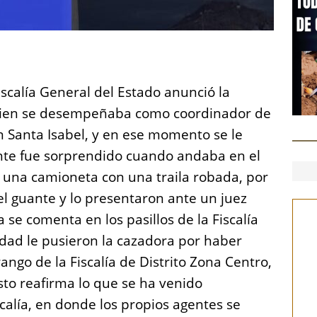
S
h
scalía General del Estado anunció la
a
uien se desempeñaba como coordinador de
re
n Santa Isabel, y en ese momento se le
ente fue sorprendido cuando andaba en el
una camioneta con una traila robada, por
el guante y lo presentaron ante un juez
 se comenta en los pasillos de la Fiscalía
idad le pusieron la cazadora por haber
ngo de la Fiscalía de Distrito Zona Centro,
Esto reafirma lo que se ha venido
scalía, en donde los propios agentes se