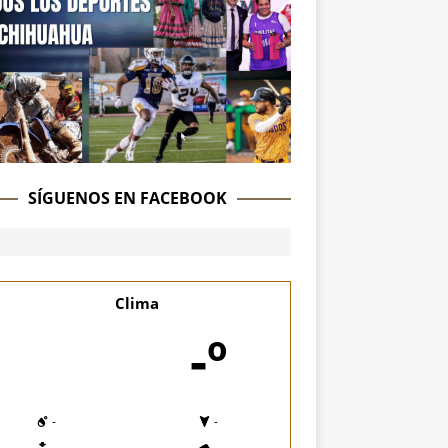
SÍGUENOS EN FACEBOOK
Clima
-º
-
-
-
-