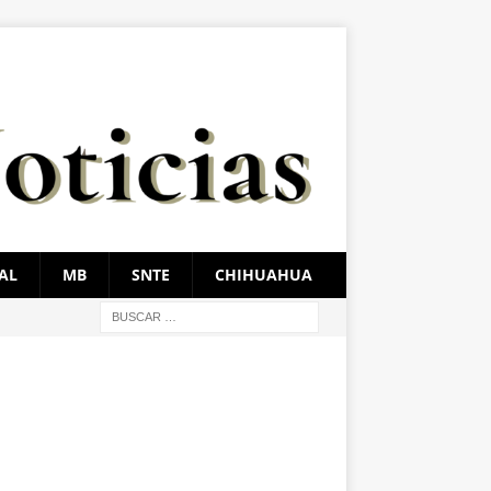
AL
MB
SNTE
CHIHUAHUA