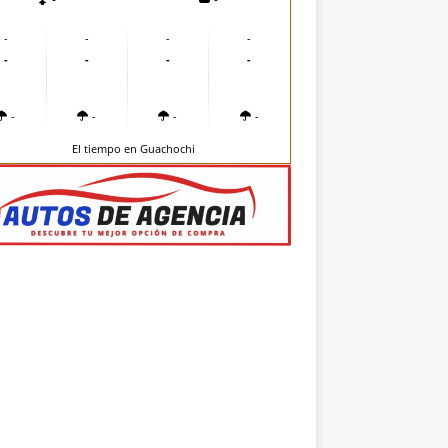
-
-
-
-
-
-
-
-
-
-
-
-
El tiempo en Guachochi