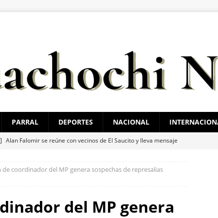
PARRAL
DEPORTES
NACIONAL
INTERNACION
 ]
Alan Falomir se reúne con vecinos de El Saucito y lleva mensaje
ESTATAL
 de coordinador del MP genera sospechas de represalias
 ]
Destaca César Jáuregui la importancia de atender las colonias
ncia
ESTATAL
dinador del MP genera
 ]
Refuerza Célula BOI acciones de seguridad en la región serrana