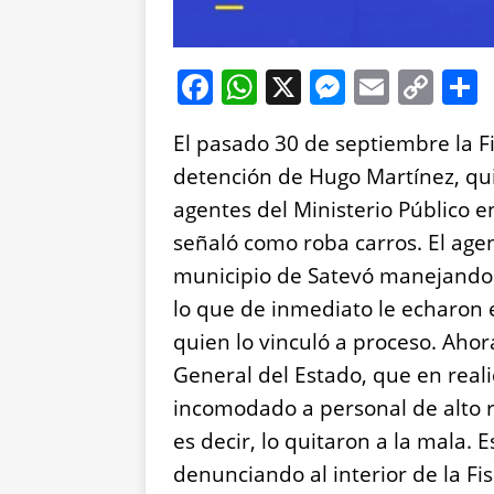
F
W
X
M
E
C
a
h
e
m
o
El pasado 30 de septiembre la Fi
c
at
ss
ai
p
detención de Hugo Martínez, q
e
s
e
l
y
agentes del Ministerio Público e
b
A
n
Li
señaló como roba carros. El ag
o
p
g
n
municipio de Satevó manejando 
o
p
er
k
lo que de inmediato le echaron 
k
quien lo vinculó a proceso. Ahora
General del Estado, que en real
incomodado a personal de alto ra
es decir, lo quitaron a la mala. 
denunciando al interior de la Fi