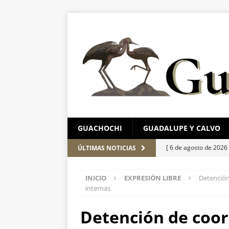
GUACHOCHI
GUADALUPE Y CALVO
[ 6 de agosto de 2026
ÚLTIMAS NOTICIAS
de unidad en el PAN
INICIO
EXPRESIÓN LIBRE
Detención
[ 6 de agosto de 2026
internas
con cercanía y prese
Detención de coor
[ 6 de agosto de 2026