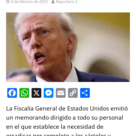
6 de febrero de 2025
Reportero 2
F
W
X
M
E
C
S
a
h
e
m
o
h
La Fiscalía General de Estados Unidos emitió
c
at
ss
ai
p
a
un memorando dirigido a todo su personal
e
s
e
l
y
re
en el que establece la necesidad de
b
A
n
Li
erradicar por completo a los cárteles y