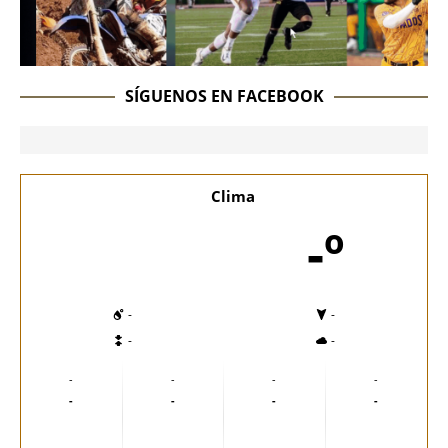
SÍGUENOS EN FACEBOOK
Clima
-º
-
-
-
-
-
-
-
-
-
-
-
-