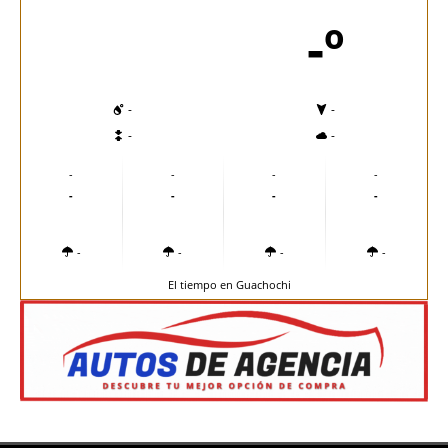
-º
-
-
-
-
-
-
-
-
-
-
-
-
-
-
-
-
El tiempo en Guachochi