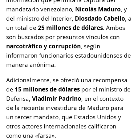
información que permita la captura del
b
A
n
Li
mandatario venezolano,
Nicolás Maduro
, y
o
p
g
n
del ministro del Interior,
Diosdado Cabello
, a
o
p
er
k
un total de
25 millones de dólares
. Ambos
k
son buscados por presuntos vínculos con
narcotráfico y corrupción
, según
informaron funcionarios estadounidenses de
manera anónima.
Adicionalmente, se ofreció una recompensa
de
15 millones de dólares
por el ministro de
Defensa,
Vladimir Padrino
, en el contexto
de la reciente investidura de Maduro para
un tercer mandato, que Estados Unidos y
otros actores internacionales calificaron
como una «farsa».