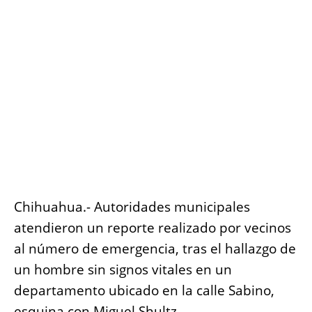
o
p
g
n
o
p
er
k
k
Chihuahua.- Autoridades municipales
atendieron un reporte realizado por vecinos
al número de emergencia, tras el hallazgo de
un hombre sin signos vitales en un
departamento ubicado en la calle Sabino,
esquina con Miguel Shultz.