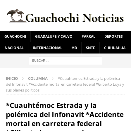
GUACHOCHI
GUADALUPE Y CALVO
PARRAL
DEPORTES
NACIONAL
INTERNACIONAL
MB
SNTE
CHIHUAHUA
INICIO
COLUMNA
*Cuauhtémoc Estrada y la polémica
del Infonavit *Accidente mortal en carretera federal *Gilberto Loya y
sus planes políticos
*Cuauhtémoc Estrada y la
polémica del Infonavit *Accidente
mortal en carretera federal