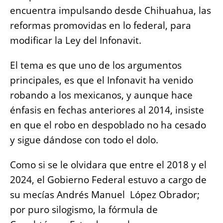
c
at
ss
ai
p
a
encuentra impulsando desde Chihuahua, las
e
s
e
l
y
re
reformas promovidas en lo federal, para
b
A
n
Li
modificar la Ley del Infonavit.
o
p
g
n
o
p
er
k
El tema es que uno de los argumentos
k
principales, es que el Infonavit ha venido
robando a los mexicanos, y aunque hace
énfasis en fechas anteriores al 2014, insiste
en que el robo en despoblado no ha cesado
y sigue dándose con todo el dolo.
Como si se le olvidara que entre el 2018 y el
2024, el Gobierno Federal estuvo a cargo de
su mecías Andrés Manuel
López Obrador;
por puro silogismo, la fórmula de