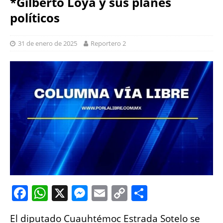
*Gilberto Loya y sus planes
políticos
31 de enero de 2025
Reportero 2
F
W
X
M
E
C
S
a
h
e
m
o
h
El diputado Cuauhtémoc Estrada Sotelo se