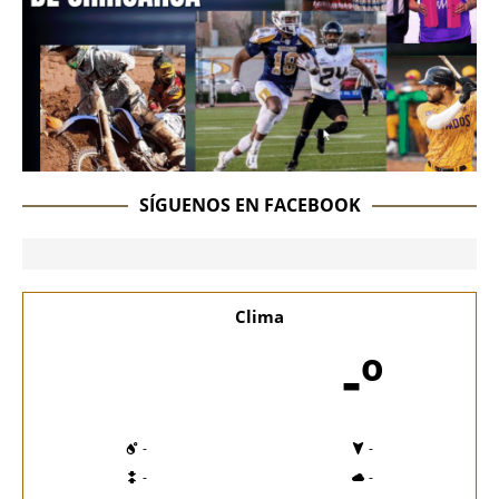
SÍGUENOS EN FACEBOOK
Clima
-º
-
-
-
-