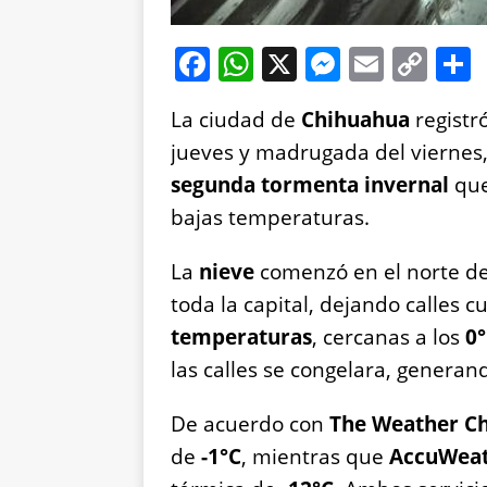
F
W
X
M
E
C
a
h
e
m
o
La ciudad de
Chihuahua
registr
c
at
ss
ai
p
jueves y madrugada del viernes,
e
s
e
l
y
segunda tormenta invernal
que
b
A
n
Li
bajas temperaturas.
o
p
g
n
o
p
er
k
La
nieve
comenzó en el norte de
k
toda la capital, dejando calles 
temperaturas
, cercanas a los
0
las calles se congelara, generan
De acuerdo con
The Weather C
de
-1°C
, mientras que
AccuWea