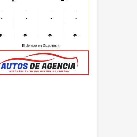
-
-
-
-
-
-
-
-
-
-
-
-
El tiempo en Guachochi