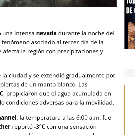
S
h
ó una intensa
nevada
durante la noche del
a
 fenómeno asociado al tercer día de la
re
 afecta la región con precipitaciones y
 la ciudad y se extendió gradualmente por
cubiertas de un manto blanco. Las
°C
, propiciaron que el agua acumulada en
do condiciones adversas para la movilidad.
hannel
, la temperatura a las 6:00 a.m. fue
ther
reportó
-3°C
con una sensación