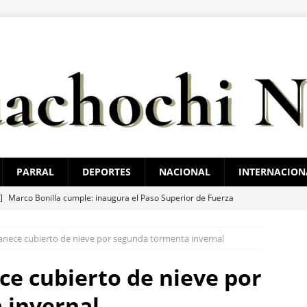
PARRAL
DEPORTES
NACIONAL
INTERNACION
 ]
Marco Bonilla cumple: inaugura el Paso Superior de Fuerza
ldama
ESTATAL
ece cubierto de nieve por segunda tormenta invernal
 ]
Guadalupe y Calvo opera con 21 policías municipales;
 al menos 60 elementos más
ESTATAL
e cubierto de nieve por
 ]
Encuentran cuerpo encobijado, maniatado y con huellas de
 invernal