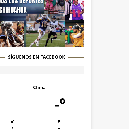
SÍGUENOS EN FACEBOOK
Clima
-º
-
-
-
-