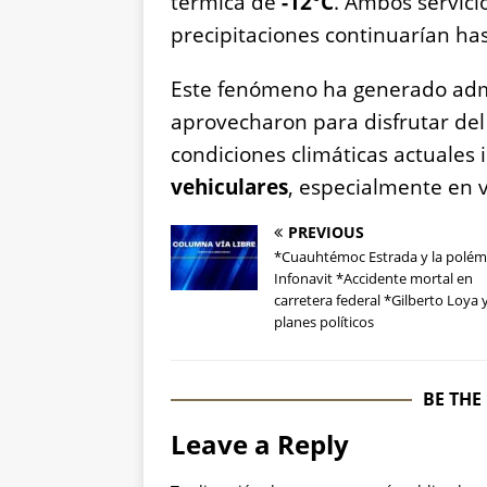
térmica de
-12°C
. Ambos servici
precipitaciones continuarían h
Este fenómeno ha generado admi
aprovecharon para disfrutar del
condiciones climáticas actuales
vehiculares
, especialmente en v
PREVIOUS
*Cuauhtémoc Estrada y la polémi
Infonavit *Accidente mortal en
carretera federal *Gilberto Loya 
planes políticos
BE THE
Leave a Reply