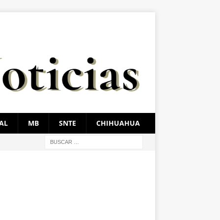
AL
MB
SNTE
CHIHUAHUA