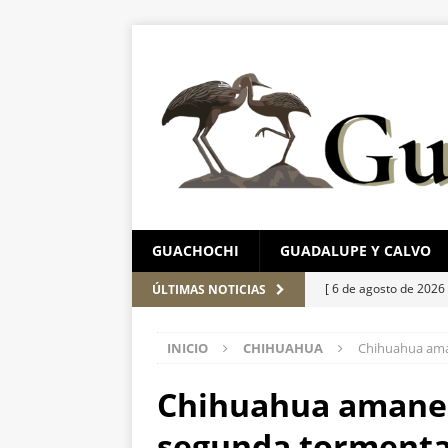
GUACHOCHI
GUADALUPE Y CALVO
[ 6 de agosto de 2026
ÚLTIMAS NOTICIAS
Aérea y carretera A
INICIO
CHIHUAHUA
Chihuahua aman
[ 5 de agosto de 2026
corporación requiere
Chihuahua amanec
[ 5 de agosto de 2026
segunda tormenta