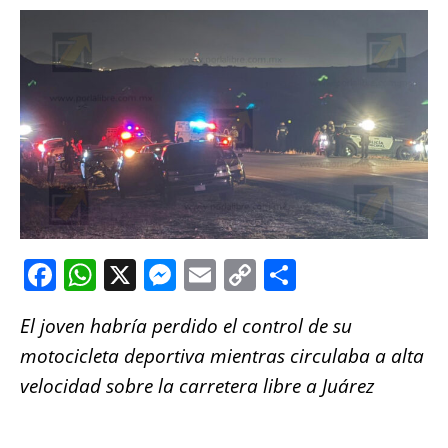
F
W
X
M
E
C
S
a
h
e
m
o
h
El joven habría perdido el control de su
c
at
ss
ai
p
a
motocicleta deportiva mientras circulaba a alta
e
s
e
l
y
re
velocidad sobre la carretera libre a Juárez
b
A
n
Li
o
p
g
n