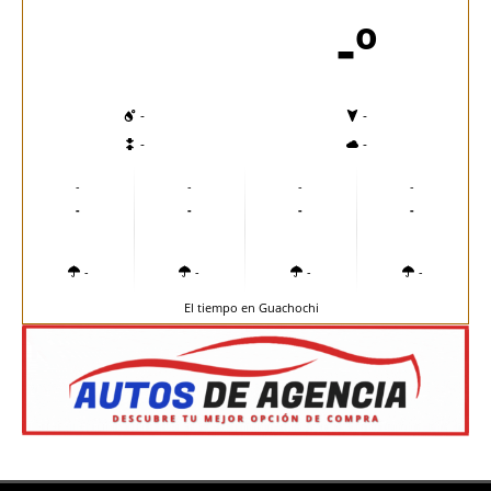
-º
-
-
-
-
-
-
-
-
-
-
-
-
-
-
-
-
El tiempo en Guachochi