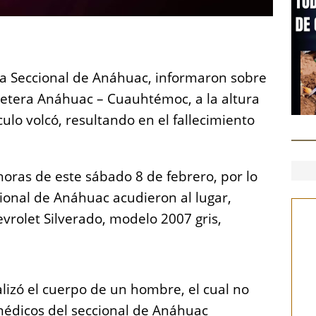
S
h
ía Seccional de Anáhuac, informaron sobre
a
rretera Anáhuac – Cuauhtémoc, a la altura
re
ulo volcó, resultando en el fallecimiento
 horas de este sábado 8 de febrero, por lo
cional de Anáhuac acudieron al lugar,
rolet Silverado, modelo 2007 gris,
alizó el cuerpo de un hombre, el cual no
médicos del seccional de Anáhuac