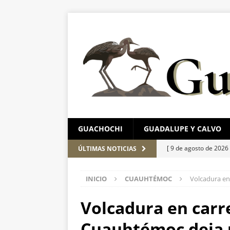
GUACHOCHI
GUADALUPE Y CALVO
[ 9 de agosto de 2026
ÚLTIMAS NOTICIAS
ESTATAL
INICIO
CUAUHTÉMOC
Volcadura en
[ 9 de agosto de 2026
[ 9 de agosto de 2026
Volcadura en carr
investigan muerte tr
Cuauhtémoc deja u