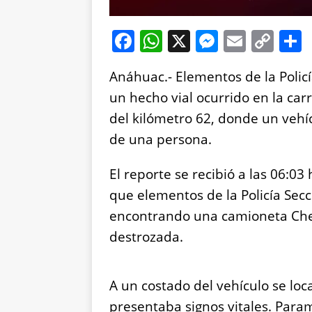
F
W
X
M
E
C
a
h
e
m
o
Anáhuac.- Elementos de la Polic
c
at
ss
ai
p
un hecho vial ocurrido en la ca
e
s
e
l
y
del kilómetro 62, donde un vehíc
b
A
n
Li
de una persona.
o
p
g
n
o
p
er
k
El reporte se recibió a las 06:03
k
que elementos de la Policía Sec
encontrando una camioneta Chev
destrozada.
A un costado del vehículo se loc
presentaba signos vitales. Para