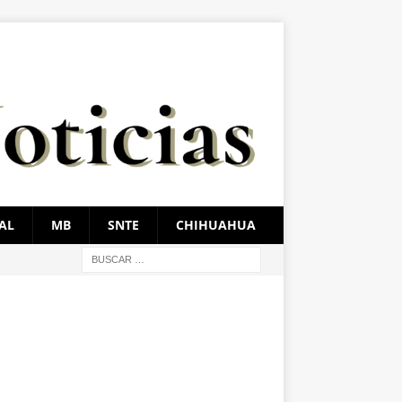
AL
MB
SNTE
CHIHUAHUA