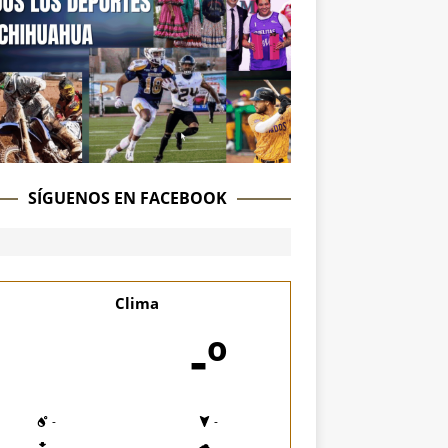
SÍGUENOS EN FACEBOOK
Clima
-º
-
-
-
-