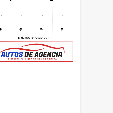
-
-
-
-
-
-
-
-
-
-
-
-
El tiempo en Guachochi