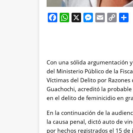
F
W
X
M
E
C
a
h
e
m
o
c
at
ss
ai
p
e
s
e
l
y
b
A
n
Li
Con una sólida argumentación y 
o
p
g
n
del Ministerio Público de la Fis
o
p
er
k
Víctimas del Delito por Razones 
k
Guachochi, acreditó la probable
en el delito de feminicidio en gr
En la continuación de la audienci
la causa penal, dictó auto de vi
por hechos registrados el 15 de j