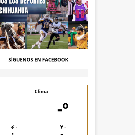
SÍGUENOS EN FACEBOOK
Clima
-º
-
-
-
-