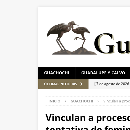
GUACHOCHI
GUADALUPE Y CALVO
[ 7 de agosto de 2026
ÚLTIMAS NOTICIAS
encuestas
CHIHUA
INICIO
GUACHOCHI
Vinculan a proc
[ 7 de agosto de 2026
[ 7 de agosto de 2026
Vinculan a proces
agosto
ESTATAL
tentativa de femi