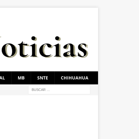
AL
MB
SNTE
CHIHUAHUA