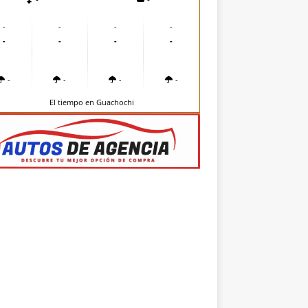
-
-
-
-
-
-
-
-
-
-
-
-
El tiempo en Guachochi