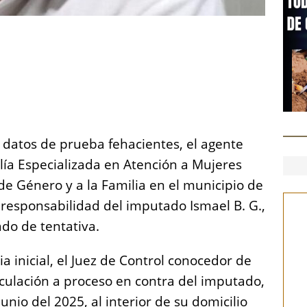
S
h
a
re
datos de prueba fehacientes, el agente
calía Especializada en Atención a Mujeres
de Género y a la Familia en el municipio de
 responsabilidad del imputado Ismael B. G.,
ado de tentativa.
a inicial, el Juez de Control conocedor de
nculación a proceso en contra del imputado,
unio del 2025, al interior de su domicilio