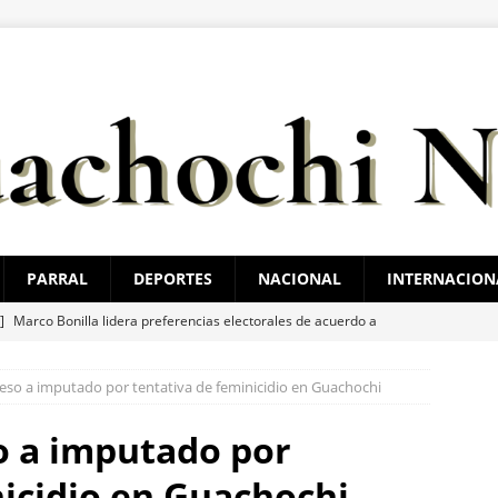
PARRAL
DEPORTES
NACIONAL
INTERNACION
 ]
Marco Bonilla lidera preferencias electorales de acuerdo a
HUA MARCO BONILLA
eso a imputado por tentativa de feminicidio en Guachochi
 ]
Reconocen a 60 policías por sus acciones en Julio
ESTATAL
 ]
Reanuda servicio Ruta Bowí UACH Campus 2 el lunes 10 de
o a imputado por
nicidio en Guachochi