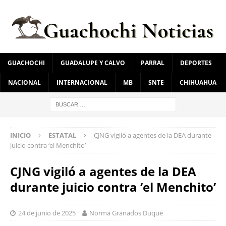
GUACHOCHI
GUADALUPE Y CALVO
PARRAL
DEPORTES
NACIONAL
INTERNACIONAL
MB
SNTE
CHIHUAHUA
INICIO
ESTATAL
CJNG vigiló a agentes de la DEA durante
juicio contra ‘el Menchito’
CJNG vigiló a agentes de la DEA
durante juicio contra ‘el Menchito’
24 de junio de 2025
Norma Granados Duque