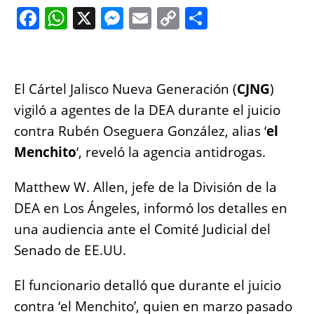
F
W
X
M
E
C
S
a
h
e
m
o
h
c
at
ss
ai
p
a
e
s
e
l
y
re
El Cártel Jalisco Nueva Generación (
CJNG
)
b
A
n
Li
vigiló a agentes de la DEA durante el juicio
o
p
g
n
contra Rubén Oseguera González, alias ‘
el
o
p
er
k
Menchito
‘, reveló la agencia antidrogas.
k
Matthew W. Allen, jefe de la División de la
DEA en Los Ángeles, informó los detalles en
una audiencia ante el Comité Judicial del
Senado de EE.UU.
El funcionario detalló que durante el juicio
contra ‘el Menchito’, quien en marzo pasado