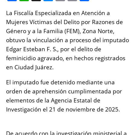
a
h
e
m
o
h
La Fiscalía Especializada en Atención a
c
at
ss
ai
p
a
Mujeres Víctimas del Delito por Razones de
e
s
e
l
y
re
Género y a la Familia (FEM), Zona Norte,
b
A
n
Li
obtuvo la vinculación a proceso del imputado
o
p
g
n
Edgar Esteban F. S., por el delito de
o
p
er
k
feminicidio agravado, en hechos registrados
k
en Ciudad Juárez.
El imputado fue detenido mediante una
orden de aprehensión cumplimentada por
elementos de la Agencia Estatal de
Investigación el 21 de noviembre de 2025.
De acuerdo con la investigación ministerial a