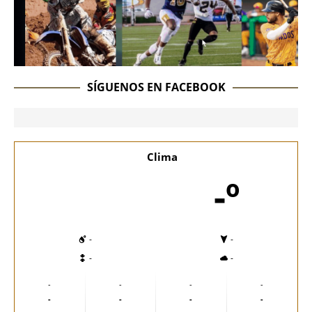
SÍGUENOS EN FACEBOOK
Clima
-º
-
-
-
-
-
-
-
-
-
-
-
-