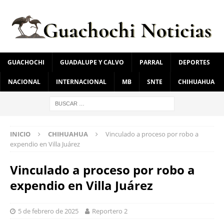
GUACHOCHI
GUADALUPE Y CALVO
PARRAL
DEPORTES
NACIONAL
INTERNACIONAL
MB
SNTE
CHIHUAHUA
INICIO
CHIHUAHUA
Vinculado a proceso por robo a
expendio en Villa Juárez
Vinculado a proceso por robo a
expendio en Villa Juárez
5 de febrero de 2025
Reportero 2