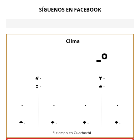
SÍGUENOS EN FACEBOOK
Clima
-º
-
-
-
-
-
-
-
-
-
-
-
-
-
-
-
-
El tiempo en Guachochi