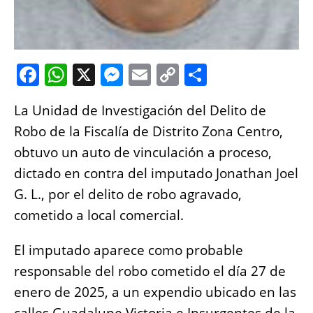
F
W
X
M
E
C
S
a
h
e
m
o
h
La Unidad de Investigación del Delito de
c
at
ss
ai
p
a
Robo de la Fiscalía de Distrito Zona Centro,
e
s
e
l
y
re
obtuvo un auto de vinculación a proceso,
b
A
n
Li
dictado en contra del imputado Jonathan Joel
o
p
g
n
G. L., por el delito de robo agravado,
o
p
er
k
cometido a local comercial.
k
El imputado aparece como probable
responsable del robo cometido el día 27 de
enero de 2025, a un expendio ubicado en las
calles Guadalupe Victoria e Insurgentes de la