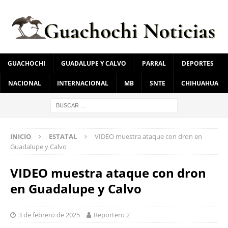
GUACHOCHI
GUADALUPE Y CALVO
PARRAL
DEPORTES
NACIONAL
INTERNACIONAL
MB
SNTE
CHIHUAHUA
INICIO
ESTATAL
VIDEO muestra ataque con dron en
Guadalupe y Calvo
VIDEO muestra ataque con dron
en Guadalupe y Calvo
3 de febrero de 2025
Reportero 2