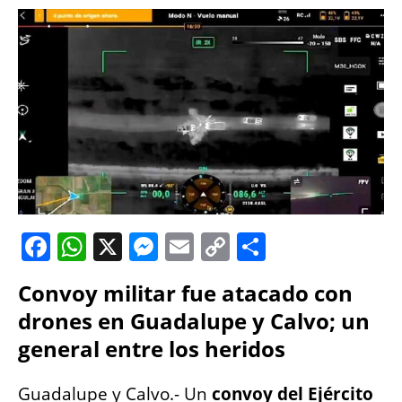
F
W
X
M
E
C
S
a
h
e
m
o
h
Convoy militar fue atacado con
c
at
ss
ai
p
a
drones en Guadalupe y Calvo; un
e
s
e
l
y
re
general entre los heridos
b
A
n
Li
o
p
g
n
Guadalupe y Calvo.- Un
convoy del Ejército