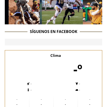
SÍGUENOS EN FACEBOOK
Clima
-º
-
-
-
-
-
-
-
-
-
-
-
-