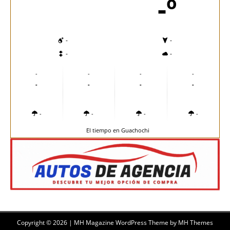
-º
-
-
-
-
-
-
-
-
-
-
-
-
-
-
-
-
El tiempo en Guachochi
Copyright © 2026 | MH Magazine WordPress Theme by
MH Themes