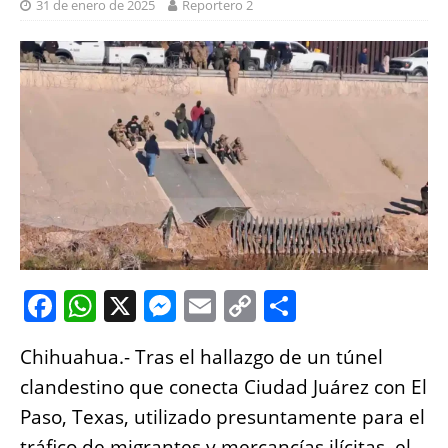
31 de enero de 2025
Reportero 2
F
W
X
M
E
C
S
a
h
e
m
o
h
Chihuahua.- Tras el hallazgo de un túnel
c
at
ss
ai
p
a
clandestino que conecta Ciudad Juárez con El
e
s
e
l
y
re
Paso, Texas, utilizado presuntamente para el
b
A
n
Li
tráfico de migrantes y mercancías ilícitas, el