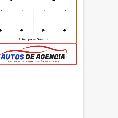
-
-
-
-
-
-
-
-
-
-
-
-
El tiempo en Guachochi