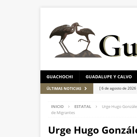
GUACHOCHI
GUADALUPE Y CALVO
[ 6 de agosto de 2026
ÚLTIMAS NOTICIAS
Aérea y carretera A
INICIO
ESTATAL
Urge Hugo González 
[ 5 de agosto de 2026
de Migrantes
corporación requiere
Urge Hugo Gonzále
[ 5 de agosto de 2026