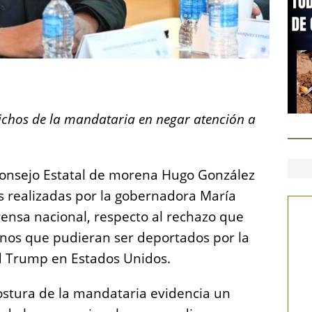
S
h
ichos de la mandataria en negar atención a
a
re
Consejo Estatal de morena Hugo González
s realizadas por la gobernadora María
ensa nacional, respecto al rechazo que
anos que pudieran ser deportados por la
d Trump en Estados Unidos.
ostura de la mandataria evidencia un