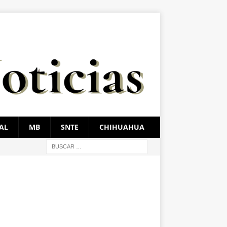
AL
MB
SNTE
CHIHUAHUA