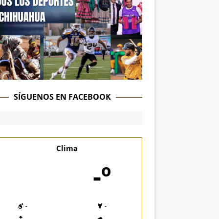
SÍGUENOS EN FACEBOOK
Clima
-º
-
-
-
-