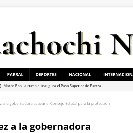
PARRAL
DEPORTES
NACIONAL
INTERNACION
 ]
Marco Bonilla cumple: inaugura el Paso Superior de Fuerza
ldama
ESTATAL
a la gobernadora activar el Consejo Estatal para la protección
 ]
Guadalupe y Calvo opera con 21 policías municipales;
 al menos 60 elementos más
ESTATAL
z a la gobernadora
 ]
Encuentran cuerpo encobijado, maniatado y con huellas de