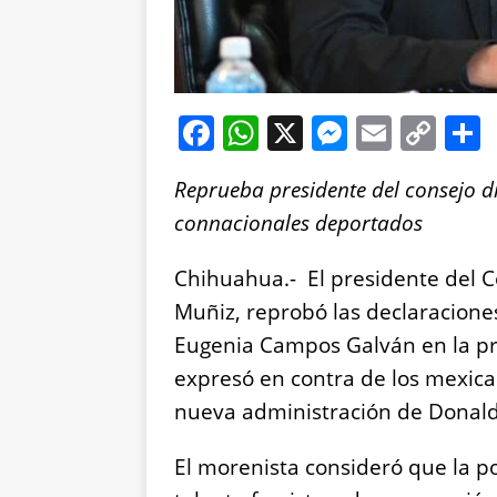
F
W
X
M
E
C
a
h
e
m
o
Reprueba presidente del consejo d
c
at
ss
ai
p
connacionales deportados
e
s
e
l
y
b
A
n
Li
Chihuahua.- El presidente del 
o
p
g
n
Muñiz, reprobó las declaracione
o
p
er
k
Eugenia Campos Galván en la pr
k
expresó en contra de los mexic
nueva administración de Donal
El morenista consideró que la p