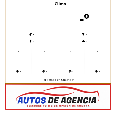
Clima
-º
-
-
-
-
-
-
-
-
-
-
-
-
-
-
-
-
El tiempo en Guachochi