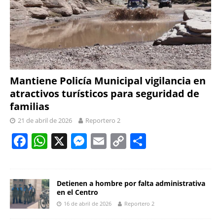
Mantiene Policía Municipal vigilancia en
atractivos turísticos para seguridad de
familias
21 de abril de 2026
Reportero 2
F
W
X
M
E
C
S
a
h
e
m
o
h
c
at
ss
ai
p
ar
e
s
e
l
y
e
Detienen a hombre por falta administrativa
en el Centro
b
A
n
Li
16 de abril de 2026
Reportero 2
o
p
g
n