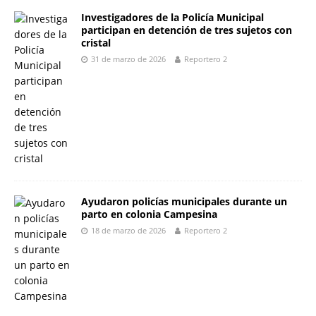
o
p
er
k
Investigadores de la Policía Municipal
participan en detención de tres sujetos con
k
cristal
31 de marzo de 2026
Reportero 2
Ayudaron policías municipales durante un
parto en colonia Campesina
18 de marzo de 2026
Reportero 2