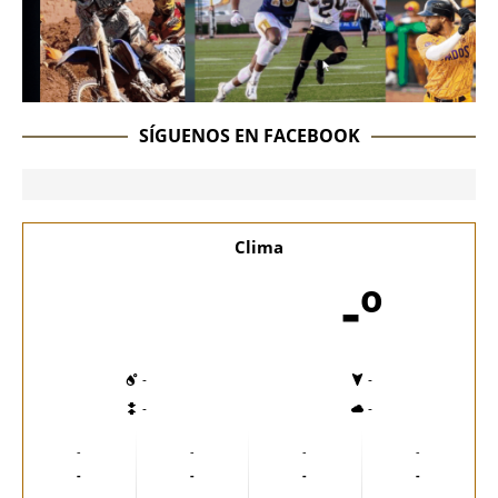
SÍGUENOS EN FACEBOOK
Clima
-º
-
-
-
-
-
-
-
-
-
-
-
-