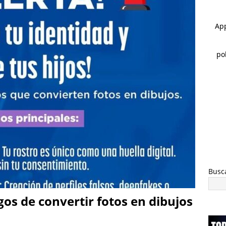
ldama
ESTATAL
 ]
Guadalupe y Calvo opera con 21 policías municipales;
 al menos 60 elementos más
ESTATAL
 ]
Encuentran cuerpo encobijado, maniatado y con huellas de
 Sacramento
ESTATAL
Busc
gos de convertir fotos en dibujos