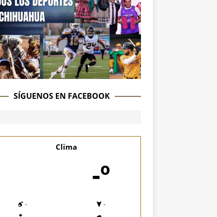
SÍGUENOS EN FACEBOOK
Clima
-º
-
-
-
-