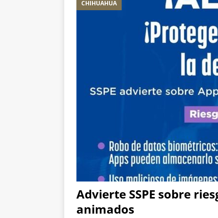
CHIHUAHUA
Aérea y carretera A
[ 5 de agosto de 2026
corporación requiere
[ 5 de agosto de 2026
violencia en Granjas
Advierte SSPE sobre ries
animados