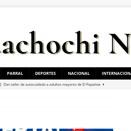
PARRAL
DEPORTES
NACIONAL
INTERNACION
 ]
Dan taller de autocuidado a adultos mayores de El Papalote
 ]
*La advertencia de Maru *Más poder al poder *Barredoras… y
 ]
Marco Bonilla cumple: inaugura el Paso Superior de Fuerza