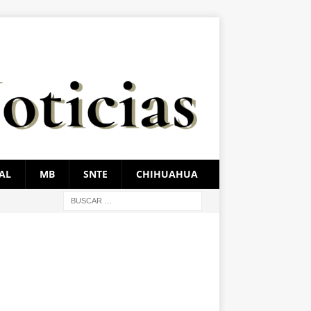
AL
MB
SNTE
CHIHUAHUA