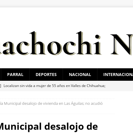
PARRAL
DEPORTES
NACIONAL
INTERNACION
 ]
Localizan sin vida a mujer de 55 años en Valles de Chihuahua;
aumática
ESTATAL
a Municipal desalojo de vivienda en Las Águilas; no acudió
 ]
Se mantiene vigilancia ante celdas de tormenta en Aldama
Municipal desalojo de
 ]
Muere por sobredosis en su casa de la colonia Juan Güereca