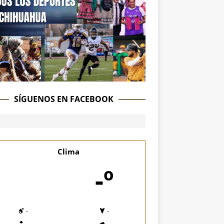
SÍGUENOS EN FACEBOOK
Clima
-º
-
-
-
-