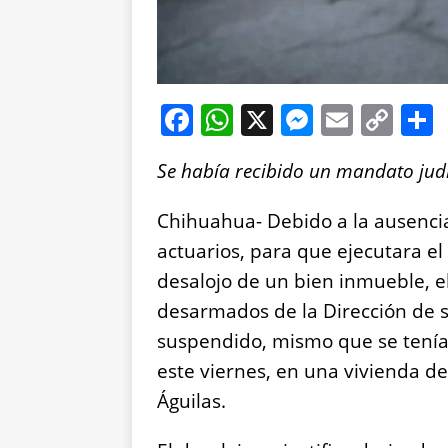
F
W
X
M
E
C
a
h
e
m
o
Se había recibido un mandato judi
c
at
ss
ai
p
e
s
e
l
y
Chihuahua- Debido a la ausencia
b
A
n
Li
actuarios, para que ejecutara e
o
p
g
n
desalojo de un bien inmueble, 
o
p
er
k
desarmados de la Dirección de s
k
suspendido, mismo que se tenía
este viernes, en una vivienda de 
Águilas.