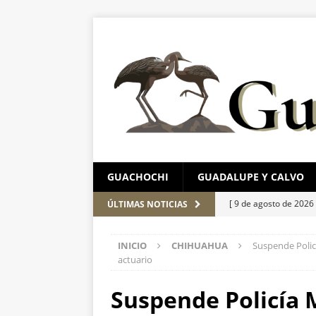
GUACHOCHI
GUADALUPE Y CALVO
[ 9 de agosto de 2026
ÚLTIMAS NOTICIAS
investigan muerte tr
INICIO
CHIHUAHUA
Suspende Policí
[ 8 de agosto de 2026
actuario
ESTATAL
Suspende Policía 
[ 8 de agosto de 2026