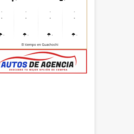
-
-
-
-
-
-
-
-
-
-
-
-
El tiempo en Guachochi