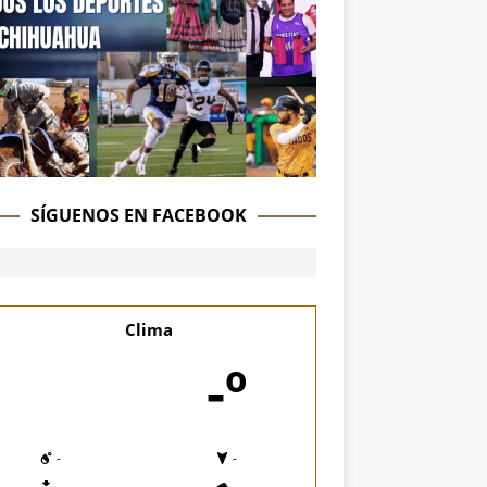
SÍGUENOS EN FACEBOOK
Clima
-º
-
-
-
-