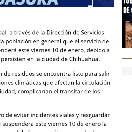
S
h
l, a través de la Dirección de Servicios
a
la población en general que el servicio de
re
enderá este viernes 10 de enero, debido a
 persisten en la ciudad de Chihuahua.
n de residuos se encuentra listo para salir
ciones climáticas que afectan la circulación
iudad, complicarían el transitar de los
ivo de evitar incidentes viales y resguardar
e suspenderá este viernes 10 de enero la