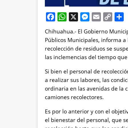
F
W
X
M
E
C
a
h
e
m
o
Chihuahua.- El Gobierno Municipa
c
at
ss
ai
p
Públicos Municipales, informa a 
e
s
e
l
y
recolección de residuos se susp
b
A
n
Li
las inclemencias del tiempo que
o
p
g
n
o
p
er
k
Si bien el personal de recolecció
k
a realizar sus labores, las condi
ordinaria en las avenidas de la c
camiones recolectores.
Es por lo anterior y con el objet
el bienestar del personal, que s