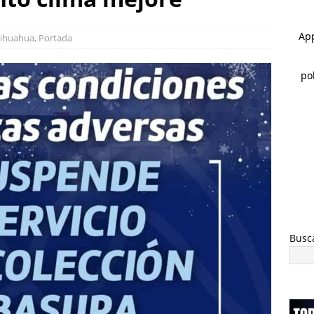
 ]
Cateos en Juárez aseguran un tigre de bengala, un lagarto y
ihuahua
,
Portada
nvestigación por homicidio
ESTATAL
 ]
Alan Falomir se reúne con vecinos de El Saucito y lleva mensaje
ESTATAL
Busc