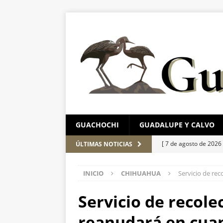
GUACHOCHI
GUADALUPE Y CALVO
[ 7 de agosto de 2026
ÚLTIMAS NOTICIAS
León
ESTATAL
INICIO
CHIHUAHUA
Servicio de re
[ 7 de agosto de 2026
ESTATAL
Servicio de recole
[ 7 de agosto de 2026
reanudará en cua