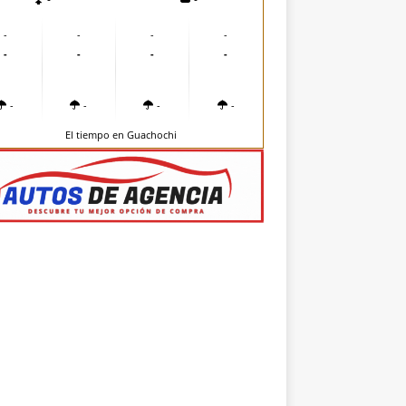
-
-
-
-
-
-
-
-
-
-
-
-
El tiempo en Guachochi