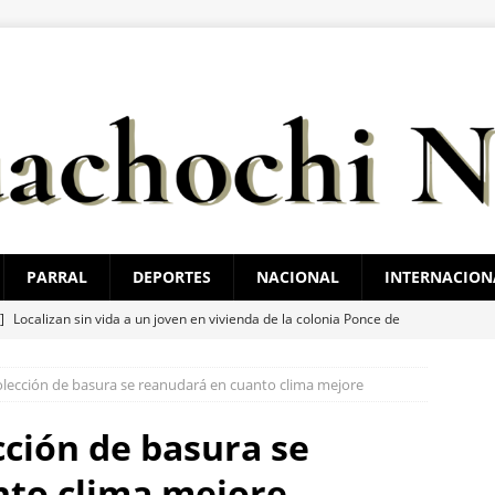
PARRAL
DEPORTES
NACIONAL
INTERNACION
 ]
Localizan sin vida a un joven en vivienda de la colonia Ponce de
colección de basura se reanudará en cuanto clima mejore
 ]
Choque en la avenida 20 de Noviembre deja dos lesionados
cción de basura se
 ]
Rocía a su esposa y su hija con gasolina para matarlas; lo
nto clima mejore