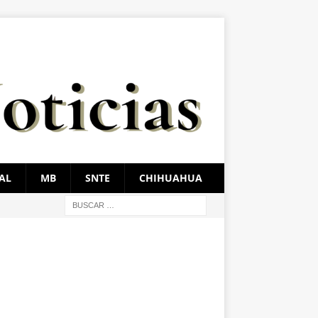
AL
MB
SNTE
CHIHUAHUA