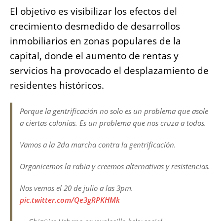
o
p
g
n
El objetivo es visibilizar los efectos del
o
p
er
k
crecimiento desmedido de desarrollos
k
inmobiliarios en zonas populares de la
capital, donde el aumento de rentas y
servicios ha provocado el desplazamiento de
residentes históricos.
Porque la gentrificación no solo es un problema que asole
a ciertas colonias. Es un problema que nos cruza a todos.
Vamos a la 2da marcha contra la gentrificación.
Organicemos la rabia y creemos alternativas y resistencias.
Nos vemos el 20 de julio a las 3pm.
pic.twitter.com/Qe3gRPKHMk