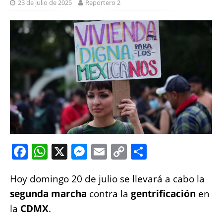
23 de julio de 2025
Reportero 2
F
W
X
M
E
C
S
a
h
e
m
o
h
Hoy domingo 20 de julio se llevará a cabo la
c
at
ss
ai
p
a
segunda marcha
contra la
gentrificación
en
e
s
e
l
y
re
la
CDMX
.
b
A
n
Li