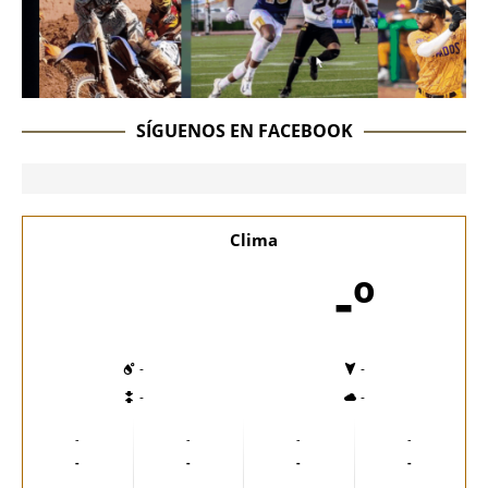
SÍGUENOS EN FACEBOOK
Clima
-º
-
-
-
-
-
-
-
-
-
-
-
-