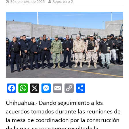
30 de enero de 2025
Reportero 2
F
W
X
M
E
C
S
a
h
e
m
o
h
Chihuahua.- Dando seguimiento a los
c
at
ss
ai
p
a
acuerdos tomados durante las reuniones de
e
s
e
l
y
re
la mesa de coordinación por la construcción
b
A
n
Li
de la paz, se tuvo como resultado la