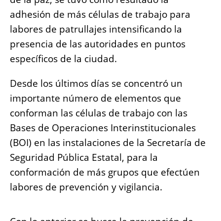
o
p
g
n
adhesión de más células de trabajo para
o
p
er
k
labores de patrullajes intensificando la
k
presencia de las autoridades en puntos
específicos de la ciudad.
Desde los últimos días se concentró un
importante número de elementos que
conforman las células de trabajo con las
Bases de Operaciones Interinstitucionales
(BOI) en las instalaciones de la Secretaría de
Seguridad Pública Estatal, para la
conformación de más grupos que efectúen
labores de prevención y vigilancia.