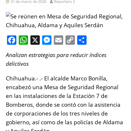
31 de marzo de 2026
Reportero 2
F
W
X
M
E
C
S
a
h
e
m
o
h
Analizan estrategias para reducir índices
c
at
ss
ai
p
a
delictivos
e
s
e
l
y
re
b
A
n
Li
Chihuahua.- .- El alcalde Marco Bonilla,
o
p
g
n
encabezó una Mesa de Seguridad Regional
o
p
er
k
en las instalaciones de la Estación 7 de
k
Bomberos, donde se contó con la asistencia
de corporaciones de los tres niveles de
gobierno, así como de las policías de Aldama
y Aquiles Serdán.