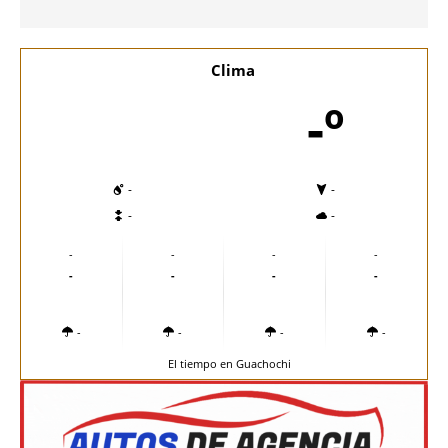
Clima
-º
-
-
-
-
-
-
-
-
-
-
-
-
-
-
-
-
El tiempo en Guachochi