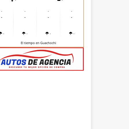
-
-
-
-
-
-
-
-
-
-
-
-
El tiempo en Guachochi