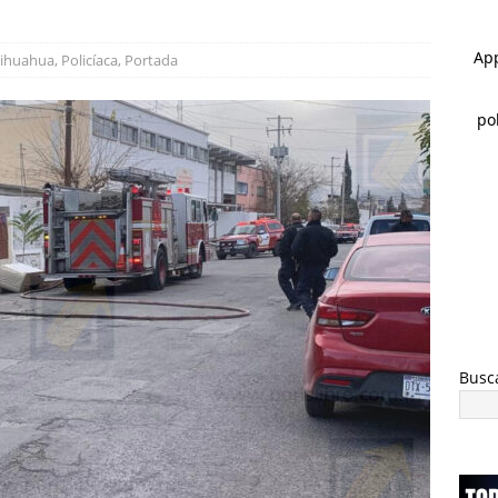
 ]
Detienen a uno por abuso sexual y a otros 4 con orden de
TAL
ihuahua
,
Policíaca
,
Portada
 ]
Marco Bonilla lidera preferencias electorales de acuerdo a
HUA MARCO BONILLA
Busc