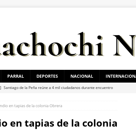
PARRAL
DEPORTES
NACIONAL
INTERNACION
 ]
Santiago de la Peña reúne a 4 mil ciudadanos durante encuentro
ATAL
endio en tapias de la colonia Obrera
 ]
Arrestan a 6 y aseguran 100 gramos de cristal
ESTATAL
 ]
Clausura alcalde Marco Bonilla la Veraneada DIFertida 2026 en
io en tapias de la colonia
HIHUAHUA MARCO BONILLA