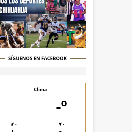
SÍGUENOS EN FACEBOOK
Clima
-º
-
-
-
-