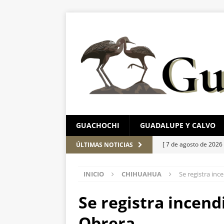
GUACHOCHI
GUADALUPE Y CALVO
[ 7 de agosto de 2026
ÚLTIMAS NOTICIAS
en Chihuahua
EST
INICIO
CHIHUAHUA
Se registra inc
[ 7 de agosto de 2026
[ 7 de agosto de 2026
Se registra incend
el Parque Colibrí
C
Obrera