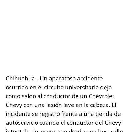
o
p
er
k
k
Chihuahua.- Un aparatoso accidente
ocurrido en el circuito universitario dejó
como saldo al conductor de un Chevrolet
Chevy con una lesión leve en la cabeza. El
incidente se registró frente a una tienda de
autoservicio cuando el conductor del Chevy
intentaba incorporarse desde una bocacalle