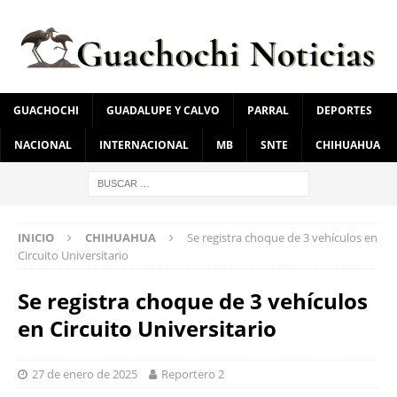
GUACHOCHI
GUADALUPE Y CALVO
PARRAL
DEPORTES
NACIONAL
INTERNACIONAL
MB
SNTE
CHIHUAHUA
INICIO
CHIHUAHUA
Se registra choque de 3 vehículos en
Circuito Universitario
Se registra choque de 3 vehículos
en Circuito Universitario
27 de enero de 2025
Reportero 2