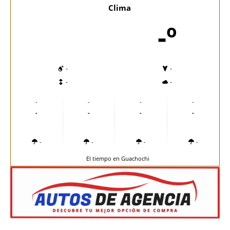
Clima
-º
-
-
-
-
-
-
-
-
-
-
-
-
-
-
-
-
El tiempo en Guachochi