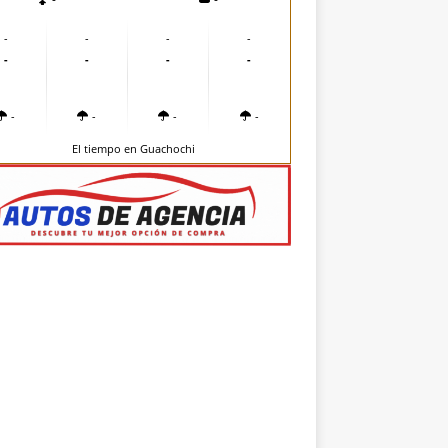
-
-
-
-
-
-
-
-
-
-
-
-
El tiempo en Guachochi