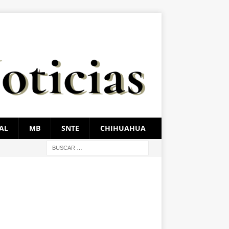
AL
MB
SNTE
CHIHUAHUA