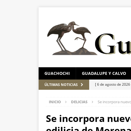
GUACHOCHI
GUADALUPE Y CALVO
[ 6 de agosto de 2026
ÚLTIMAS NOTICIAS
pretextos
ESTATAL
INICIO
DELICIAS
Se incorpora nuevo 
[ 6 de agosto de 2026
Aérea y carretera A
Se incorpora nuevo
[ 5 de agosto de 2026
edilicia de Morena