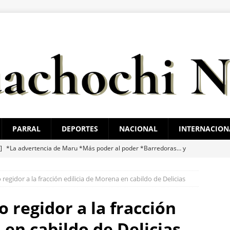
PARRAL
DEPORTES
NACIONAL
INTERNACION
 ]
*La advertencia de Maru *Más poder al poder *Barredoras… y
regidor a la fracción edilicia de Morena en cabildo de Delicias
 ]
Marco Bonilla cumple: inaugura el Paso Superior de Fuerza
ldama
ESTATAL
 regidor a la fracción
 ]
Guadalupe y Calvo opera con 21 policías municipales;
 en cabildo de Delicias