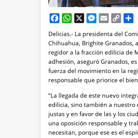
F
W
X
M
E
C
a
h
e
m
o
Delicias.- La presidenta del Co
c
at
ss
ai
p
Chihuahua, Brighite Granados, 
e
s
e
l
y
regidor a la fracción edilicia de
b
A
n
Li
adhesión, aseguró Granados, es 
o
p
g
n
fuerza del movimiento en la reg
o
p
er
k
responsable que priorice el bie
k
“La llegada de este nuevo integr
edilicia, sino también a nuestr
justas y en favor de las y los c
una oposición responsable y tra
necesitan, porque ese es el espí