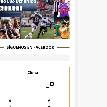
SÍGUENOS EN FACEBOOK
Clima
-º
-
-
-
-