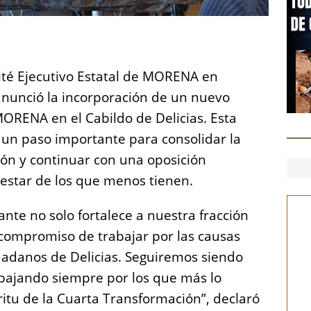
S
h
mité Ejecutivo Estatal de MORENA en
a
anunció la incorporación de un nuevo
re
 MORENA en el Cabildo de Delicias. Esta
un paso importante para consolidar la
ión y continuar con una oposición
nestar de los que menos tienen.
ante no solo fortalece a nuestra fracción
o compromiso de trabajar por las causas
iudadanos de Delicias. Seguiremos siendo
bajando siempre por los que más lo
ritu de la Cuarta Transformación”, declaró