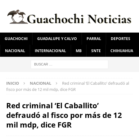
GUACHOCHI
GUADALUPE Y CALVO
PARRAL
DEPORTES
NACIONAL
INTERNACIONAL
MB
SNTE
CHIHUAHUA
INICIO
NACIONAL
Red criminal ‘El Caballito’ defraudó al
fisco por más de 12 mil mdp, dice FGR
Red criminal ‘El Caballito’
defraudó al fisco por más de 12
mil mdp, dice FGR