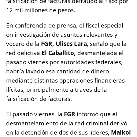
falsificación de facturas defraudó al fisco por
o
p
g
n
12 mil millones de pesos.
o
p
er
k
k
En conferencia de prensa, el fiscal especial
en investigación de asuntos relevantes y
vocero de la
FGR, Ulises Lara
, señaló que la
red delictiva
El Caballito,
desmantelada el
pasado viernes por autoridades federales,
habría lavado esa cantidad de dinero
mediante distintas operaciones financieras
ilícitas, principalmente a través de la
falsificación de facturas.
El pasado viernes, la
FGR
informó que el
desmantelamiento de la red criminal derivó
en la detención de dos de sus líderes,
Maikol