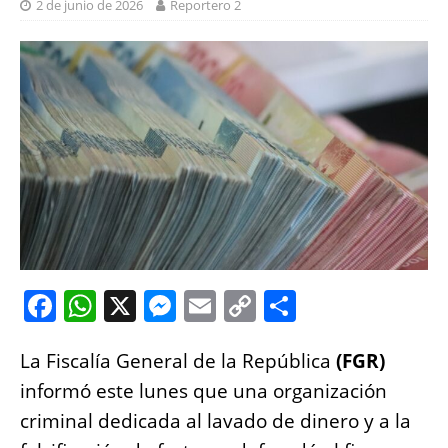
2 de junio de 2026
Reportero 2
F
W
X
M
E
C
S
a
h
e
m
o
h
La Fiscalía General de la República
c
at
ss
ai
p
a
(FGR)
informó este lunes que una organización
e
s
e
l
y
re
criminal dedicada al lavado de dinero y a la
b
A
n
Li