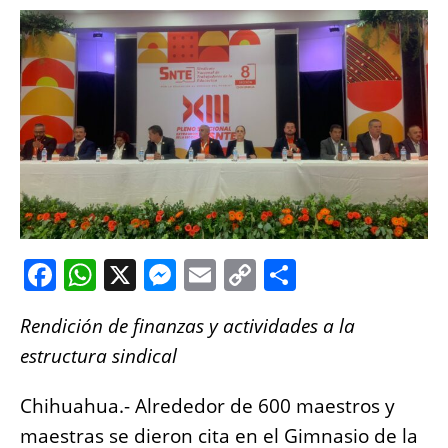
F
W
X
M
E
C
S
a
h
e
m
o
h
Rendición de finanzas y actividades a la
c
at
ss
ai
p
a
estructura sindical
e
s
e
l
y
re
b
A
n
Li
Chihuahua.- Alrededor de 600 maestros y
o
p
g
n
maestras se dieron cita en el Gimnasio de la