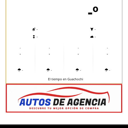
-º
-
-
-
-
-
-
-
-
-
-
-
-
-
-
-
-
El tiempo en Guachochi