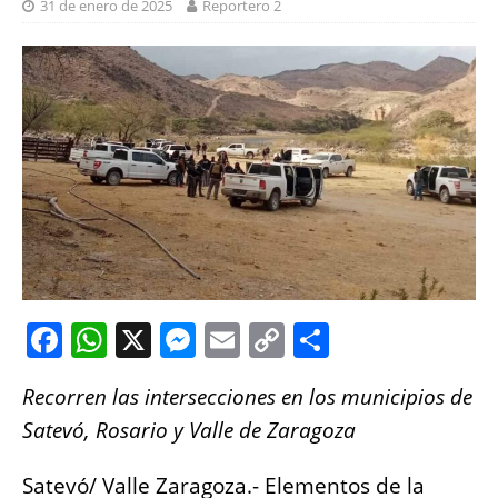
31 de enero de 2025
Reportero 2
F
W
X
M
E
C
S
a
h
e
m
o
h
Recorren las intersecciones en los municipios de
c
at
ss
ai
p
a
Satevó, Rosario y Valle de Zaragoza
e
s
e
l
y
re
b
A
n
Li
Satevó/ Valle Zaragoza.- Elementos de la