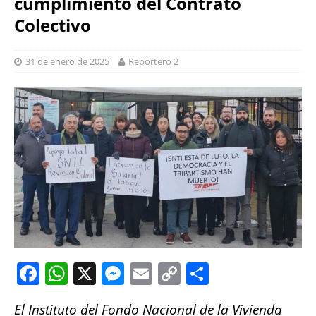
cumplimiento del Contrato
Colectivo
31 de enero de 2025
Reportero 2
F
W
X
M
E
C
S
a
h
e
m
o
h
El Instituto del Fondo Nacional de la Vivienda