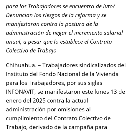
c
at
ss
ai
p
a
para los Trabajadores se encuentra de luto/
e
s
e
l
y
re
Denuncian los riesgos de la reforma y se
b
A
n
Li
manifestaron contra la postura de la
o
p
g
n
administración de negar el incremento salarial
o
p
er
k
anual, a pesar que lo establece el Contrato
k
Colectivo de Trabajo
Chihuahua. – Trabajadores sindicalizados del
Instituto del Fondo Nacional de la Vivienda
para los Trabajadores, por sus siglas
INFONAVIT, se manifestaron este lunes 13 de
enero del 2025 contra la actual
administración por omisiones al
cumplimiento del Contrato Colectivo de
Trabajo, derivado de la campaña para