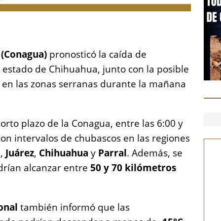
S
h
 (Conagua)
pronosticó la caída de
a
 estado de Chihuahua, junto con la posible
re
en las zonas serranas durante la mañana
orto plazo de la Conagua, entre las 6:00 y
 con intervalos de chubascos en las regiones
c
,
Juárez
,
Chihuahua
y
Parral
. Además, se
drían alcanzar entre
50 y 70 kilómetros
onal
también informó que las