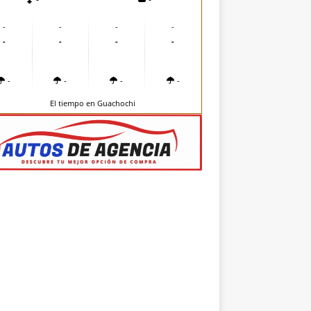
-
-
-
-
-
-
-
-
-
-
-
-
El tiempo en Guachochi