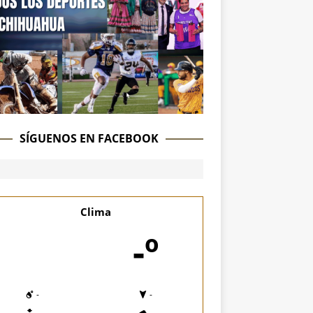
SÍGUENOS EN FACEBOOK
Clima
-º
-
-
-
-