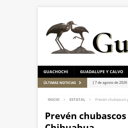
GUACHOCHI
GUADALUPE Y CALVO
[ 7 de agosto de 2026
ÚLTIMAS NOTICIAS
detienen
ESTATAL
INICIO
ESTATAL
Prevén chubascos y
[ 7 de agosto de 2026
evidencias clave en i
Prevén chubascos 
[ 6 de agosto de 2026
Chihuahua