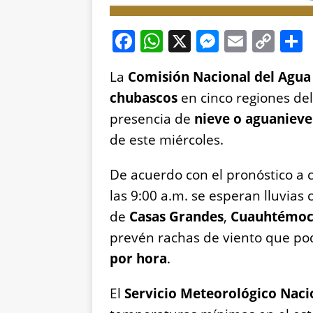
F
W
X
M
E
C
a
h
e
m
o
La
Comisión Nacional del Agua
c
at
ss
ai
p
chubascos
en cinco regiones del
e
s
e
l
y
presencia de
nieve o aguanieve
b
A
n
Li
de este miércoles.
o
p
g
n
o
p
er
k
De acuerdo con el pronóstico a c
k
las 9:00 a.m. se esperan lluvias
de
Casas Grandes
,
Cuauhtémo
prevén rachas de viento que po
por hora
.
El
Servicio Meteorológico Naci