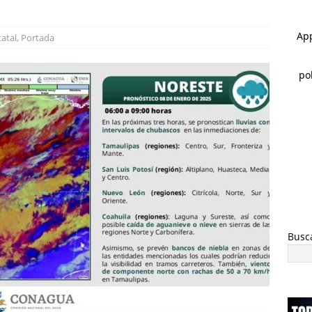
ESTATAL
 ]
Destaca César Jáuregui la importancia de atender las colonias
tatal
,
Portada
ncia
ESTATAL
 ]
Refuerza Célula BOI acciones de seguridad en la región serrana
ACHOCHI
Busc