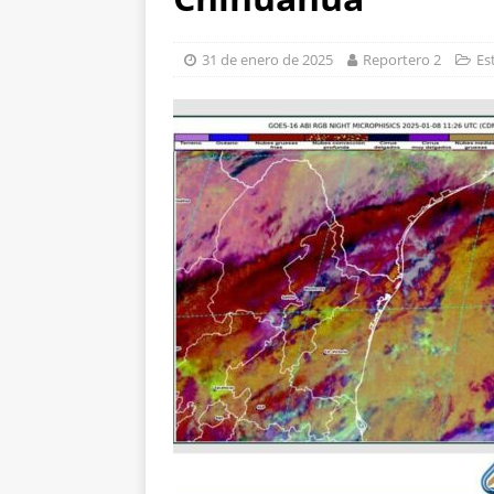
de unidad en el PAN
[ 6 de agosto de 2026
31 de enero de 2025
Reportero 2
Es
con cercanía y prese
[ 6 de agosto de 2026
por aire y tierra
GU