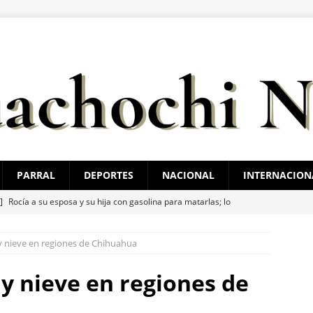
PARRAL
DEPORTES
NACIONAL
INTERNACION
 ]
Rocía a su esposa y su hija con gasolina para matarlas; lo
 nieve en regiones de Chihuahua
 ]
Cateos en Juárez aseguran un tigre de bengala, un lagarto y
nvestigación por homicidio
ESTATAL
y nieve en regiones de
 ]
Alan Falomir se reúne con vecinos de El Saucito y lleva mensaje